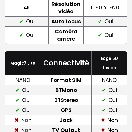
Résolution
4K
1080
x 1920
vidéo
Oui
Auto focus
Oui
Caméra
Oui
Oui
arrière
Edge 60
Connectivité
Magic7 Lite
fusion
NANO
Format SIM
NANO
Oui
BTMono
Oui
Oui
BTStereo
Oui
Oui
GPS
Oui
Non
Jack
Non
Non
TV Output
Non