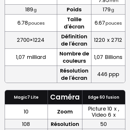
7.95
mm
189
Poids
179
g
g
Taille
6.78
6.67
pouces
pouces
d'écran
Définition
2700×1224
1220
x 2712
de l'écran
Nombre de
1,07
milliard
1,07
Billions
couleurs
Résolution
446 ppp
de l'écran
Caméra
Magic7 Lite
Edge 60 fusion
Picture 10
x ,
10
Zoom
Video 6
x
108
Résolution
50