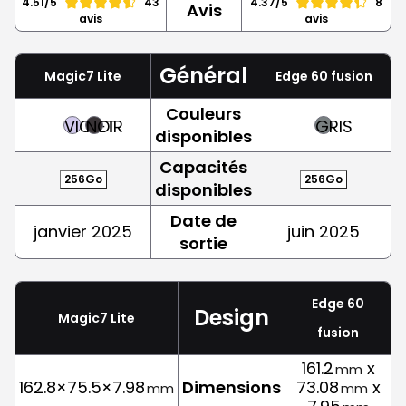
4.51/5
43
4.37/5
8
Avis
avis
avis
Général
Magic7 Lite
Edge 60 fusion
Couleurs
VIOLET
NOIR
GRIS
disponibles
Capacités
256Go
256Go
disponibles
Date de
janvier 2025
juin 2025
sortie
Edge 60
Design
Magic7 Lite
fusion
161.2
x
mm
162.8×75.5×7.98
Dimensions
73.08
x
mm
mm