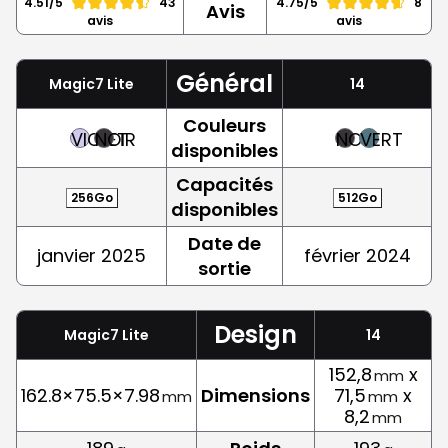
4.51/5
43
4.75/5
8
Avis
avis
avis
Général
Magic7 Lite
14
Couleurs
VIOLET
NOIR
NOIR
VERT
disponibles
Capacités
256Go
512Go
disponibles
Date de
janvier 2025
février 2024
sortie
Design
Magic7 Lite
14
152,8
x
mm
162.8×75.5×7.98
Dimensions
71,5
x
mm
mm
8,2
mm