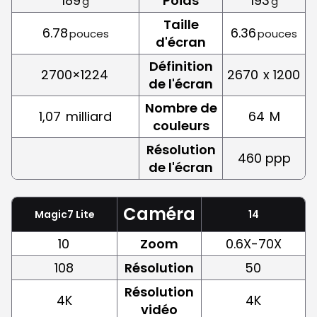
189
Poids
193
g
g
Taille
6.78
6.36
pouces
pouces
d'écran
Définition
2700×1224
2670
x 1200
de l'écran
Nombre de
1,07
milliard
64
M
couleurs
Résolution
460 ppp
de l'écran
Caméra
Magic7 Lite
14
10
Zoom
0.6X-70X
108
Résolution
50
Résolution
4K
4K
vidéo