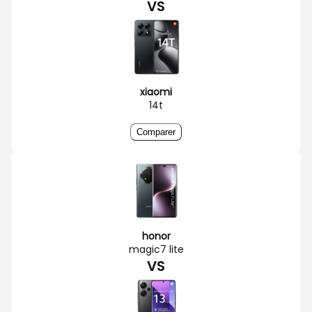
VS
xiaomi
14t
Comparer
honor
magic7 lite
VS