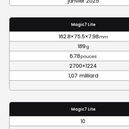
janvier 2025
Magic7 Lite
162.8×75.5×7.98
mm
189
g
6.78
pouces
2700×1224
1,07
milliard
Magic7 Lite
10