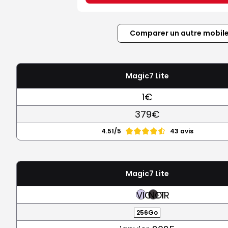
Comparer un autre mobil
Magic7 Lite
1€
379€
4.51/5
43 avis
Magic7 Lite
VIOLET
NOIR
256Go