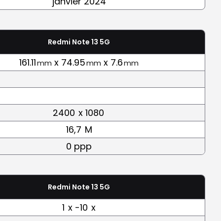
janvier 2024
Redmi Note 13 5G
161.11
x 74.95
x 7.6
mm
mm
mm
2400
x 1080
16,7
M
0 ppp
Redmi Note 13 5G
1
x -10
x