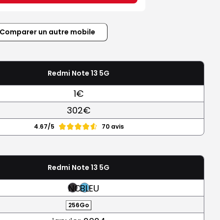
Comparer un autre mobile
Redmi Note 13 5G
1€
302€
4.67/5
70 avis
Redmi Note 13 5G
NOIR
BLEU
256Go