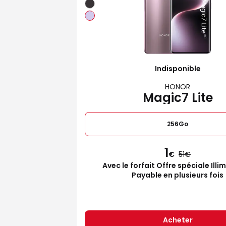
Indisponible
HONOR
Magic7 Lite
256Go
1
€
51
Avec le forfait Offre spéciale Illi
Payable en plusieurs fois
Acheter