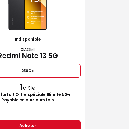
Indisponible
XIAOMI
Redmi Note 13 5G
256Go
1
€
51
 forfait Offre spéciale Illimité 5G+
Payable en plusieurs fois
Acheter