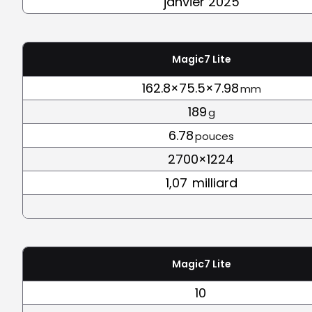
janvier 2025
Magic7 Lite
162.8×75.5×7.98
mm
189
g
6.78
pouces
2700×1224
1,07
milliard
Magic7 Lite
10