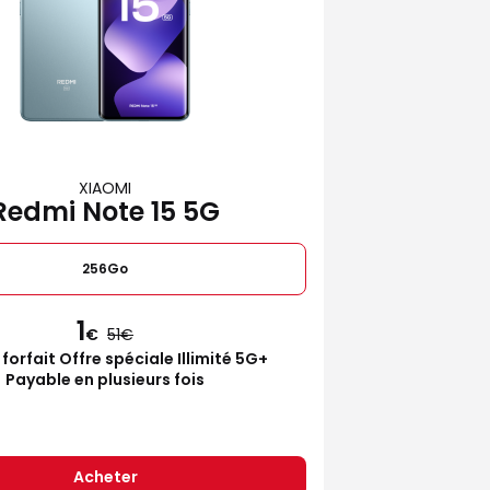
XIAOMI
Redmi Note 15 5G
256Go
1
€
51
 forfait Offre spéciale Illimité 5G+
Payable en plusieurs fois
Acheter