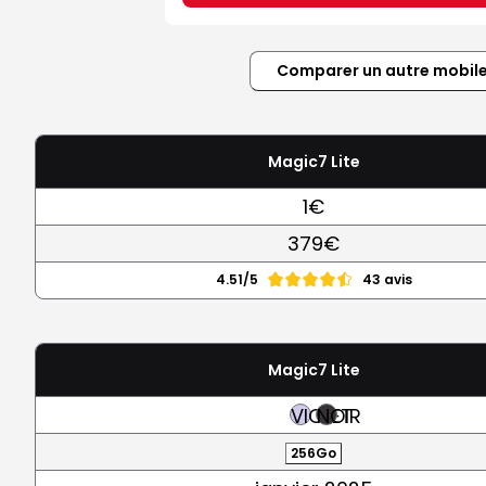
Comparer un autre mobil
Magic7 Lite
1€
379€
4.51/5
43 avis
Magic7 Lite
VIOLET
NOIR
256Go