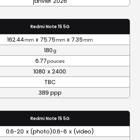
janvier 2026
Redmi Note 15 5G
162.44
x 75.75
x 7.35
mm
mm
mm
180
g
6.77
pouces
1080
x 2400
TBC
389 ppp
Redmi Note 15 5G
0.6-20
x (photo)0.6-6
x (video)