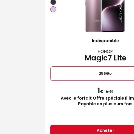
Indisponible
HONOR
Magic7 Lite
256Go
1
€
51
Avec le forfait Offre spéciale Illi
Payable en plusieurs fois
Acheter