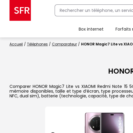
Box internet
Forfaits
Client Box SFR, ajouter une offre Maison Sécurisée
Accueil
Téléphones
Comparateur
HONOR Magic7 Lite vs XIAO
HONOR
Comparer HONOR Magic7 Lite vs XIAOMI Redmi Note 15 5G da
mémoire disponibles, taille et type d’écran, type processe
NFC, dual sim), batterie (technologie, capacité, type de c