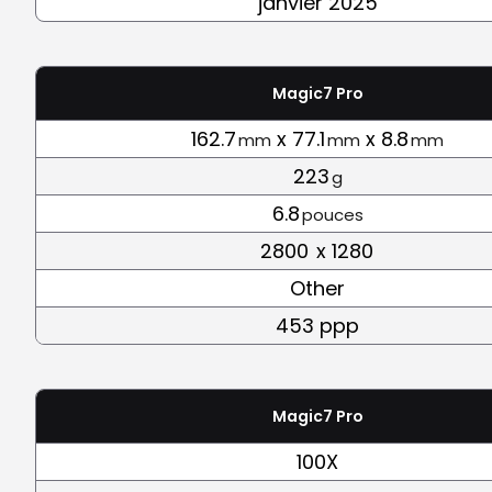
janvier 2025
Magic7 Pro
162.7
x 77.1
x 8.8
mm
mm
mm
223
g
6.8
pouces
2800
x 1280
Other
453 ppp
Magic7 Pro
100X