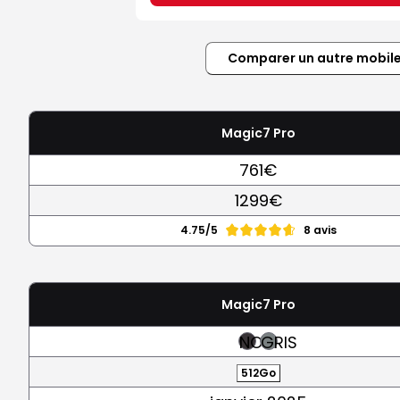
Comparer un autre mobil
Magic7 Pro
761€
1299€
4.75/5
8 avis
Magic7 Pro
NOIR
GRIS
512Go