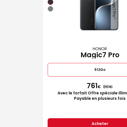
HONOR
Magic7 Pro
512Go
761
€
861
Avec le forfait Offre spéciale Illi
Payable en plusieurs fois
Acheter