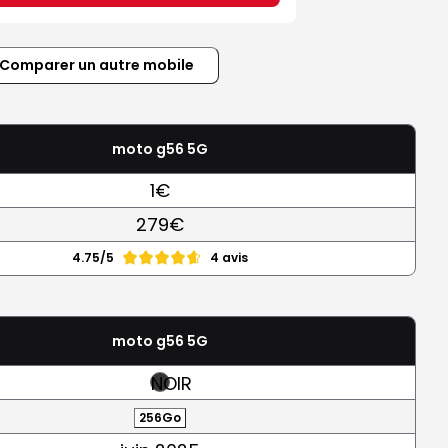
Comparer un autre mobile
moto g56 5G
1€
279€
4.75/5
4 avis
moto g56 5G
NOIR
256Go