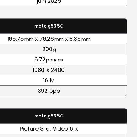
juin 2025
moto g56 5G
165.75
x 76.26
x 8.35
mm
mm
mm
200
g
6.72
pouces
1080
x 2400
16
M
392 ppp
moto g56 5G
Picture 8
x , Video 6
x