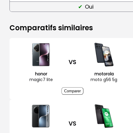
Oui
Comparatifs similaires
VS
honor
motorola
magic7 lite
moto g56 5g
Comparer
VS