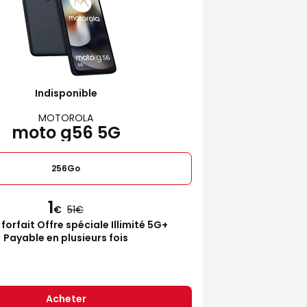
Indisponible
MOTOROLA
moto g56 5G
256Go
1
€
51
 forfait Offre spéciale Illimité 5G+
Payable en plusieurs fois
Acheter