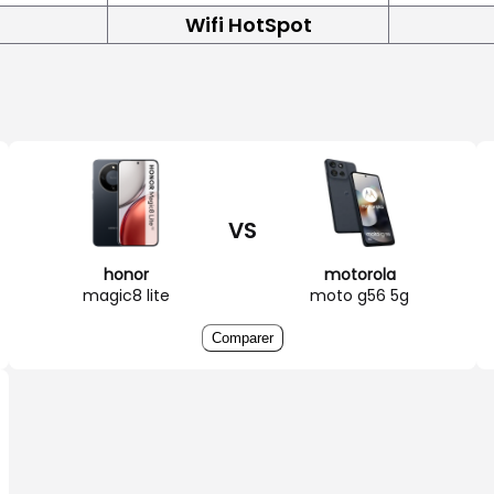
Wifi HotSpot
VS
honor
motorola
magic8 lite
moto g56 5g
Comparer