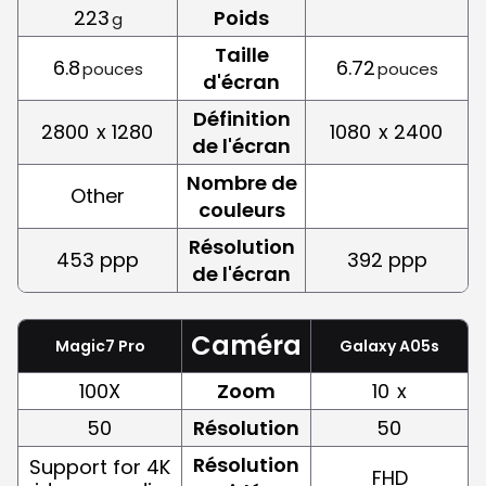
223
Poids
g
Taille
6.8
6.72
pouces
pouces
d'écran
Définition
2800
x 1280
1080
x 2400
de l'écran
Nombre de
Other
couleurs
Résolution
453 ppp
392 ppp
de l'écran
Caméra
Magic7 Pro
Galaxy A05s
100X
Zoom
10
x
50
Résolution
50
Résolution
Support for 4K
FHD