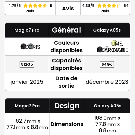
4.75/5
8
4.38/5
54
Avis
avis
avis
Général
Magic7 Pro
Galaxy A05s
Couleurs
LIME,
NOIR
GRIS
NOIR
ARGENT
JAUNE
disponibles
Capacités
512Go
64Go
disponibles
Date de
janvier 2025
décembre 2023
sortie
Design
Magic7 Pro
Galaxy A05s
168.0
x
mm
162.7
x
mm
Dimensions
77.8
x
mm
77.1
x 8.8
mm
mm
8.8
mm