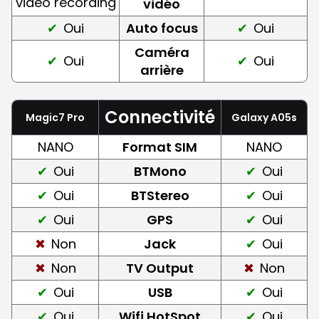
video recording
vidéo
Oui
Auto focus
Oui
Caméra
Oui
Oui
arrière
Connectivité
Magic7 Pro
Galaxy A05s
NANO
Format SIM
NANO
Oui
BTMono
Oui
Oui
BTStereo
Oui
Oui
GPS
Oui
Non
Jack
Oui
Non
TV Output
Non
Oui
USB
Oui
Oui
Wifi HotSpot
Oui