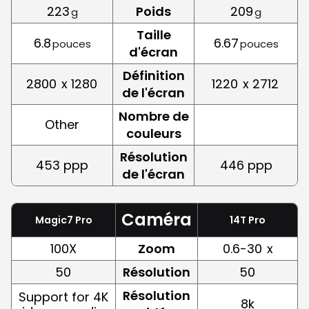
223
Poids
209
g
g
Taille
6.8
6.67
pouces
pouces
d'écran
Définition
2800
x 1280
1220
x 2712
de l'écran
Nombre de
Other
couleurs
Résolution
453 ppp
446 ppp
de l'écran
Caméra
Magic7 Pro
14T Pro
100X
Zoom
0.6-30
x
50
Résolution
50
Résolution
Support for 4K
8k