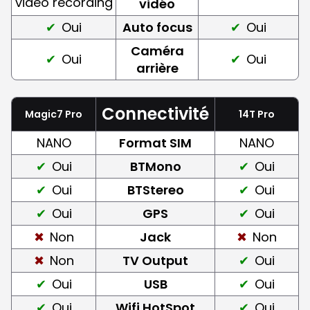
video recording
vidéo
Oui
Auto focus
Oui
Caméra
Oui
Oui
arrière
Connectivité
Magic7 Pro
14T Pro
NANO
Format SIM
NANO
Oui
BTMono
Oui
Oui
BTStereo
Oui
Oui
GPS
Oui
Non
Jack
Non
Non
TV Output
Oui
Oui
USB
Oui
Oui
Wifi HotSpot
Oui