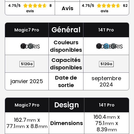
4.75/5
8
4.75/5
62
Avis
avis
avis
Général
Magic7 Pro
14T Pro
Couleurs
NOIR
GRIS
NOIR
BLEU
GRIS
disponibles
Capacités
512Go
512Go
disponibles
Date de
septembre
janvier 2025
2024
sortie
Design
Magic7 Pro
14T Pro
160.4
x
mm
162.7
x
mm
Dimensions
75.1
x
mm
77.1
x 8.8
mm
mm
8.39
mm