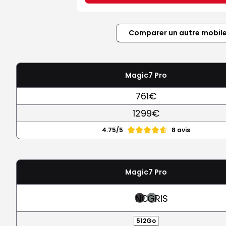
Comparer un autre mobil
Magic7 Pro
761€
1299€
4.75/5
8 avis
Magic7 Pro
NOIR
GRIS
512Go