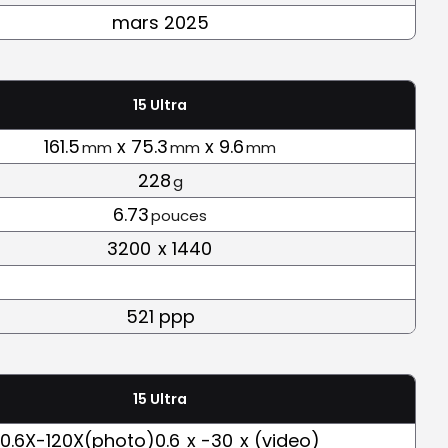
mars 2025
15 Ultra
161.5
x 75.3
x 9.6
mm
mm
mm
228
g
6.73
pouces
3200
x 1440
521 ppp
15 Ultra
0.6X-120X(photo)0.6
x -30
x (video)