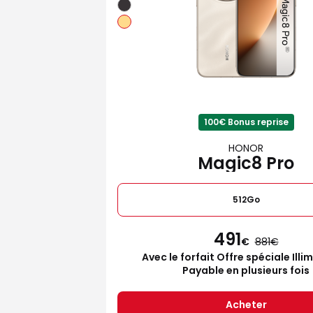
100€ Bonus reprise
HONOR
Magic8 Pro
512Go
491
€
881
Avec le forfait Offre spéciale Illi
Payable en plusieurs fois
Acheter