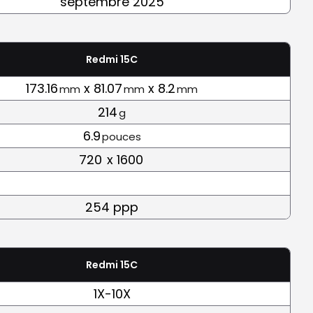
septembre 2025
Redmi 15C
173.16
x 81.07
x 8.2
mm
mm
mm
214
g
6.9
pouces
720
x 1600
254 ppp
Redmi 15C
1X-10X