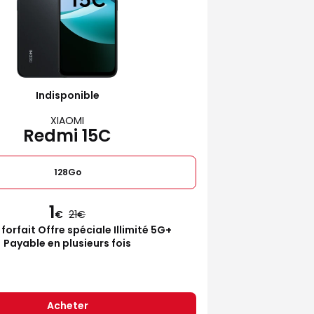
Indisponible
XIAOMI
Redmi 15C
128Go
1
€
21
 forfait Offre spéciale Illimité 5G+
Payable en plusieurs fois
Acheter