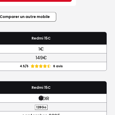
Comparer un autre mobile
Redmi 15C
1€
149€
4.5/5
6 avis
Redmi 15C
NOIR
128Go