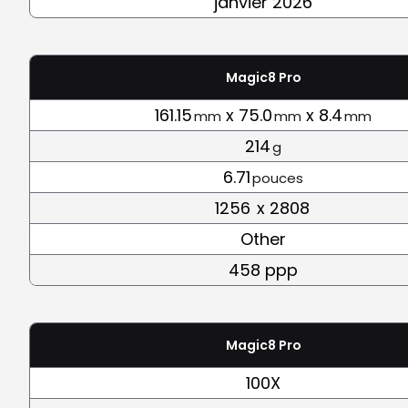
janvier 2026
Magic8 Pro
161.15
x 75.0
x 8.4
mm
mm
mm
214
g
6.71
pouces
1256
x 2808
Other
458 ppp
Magic8 Pro
100X