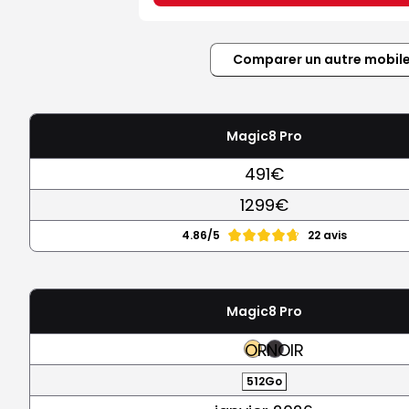
Comparer un autre mobil
Magic8 Pro
491€
1299€
4.86/5
22 avis
Magic8 Pro
OR
NOIR
512Go