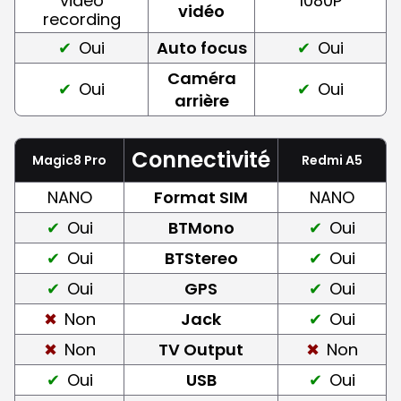
video
1080P
vidéo
recording
Oui
Auto focus
Oui
Caméra
Oui
Oui
arrière
Connectivité
Magic8 Pro
Redmi A5
NANO
Format SIM
NANO
Oui
BTMono
Oui
Oui
BTStereo
Oui
Oui
GPS
Oui
Non
Jack
Oui
Non
TV Output
Non
Oui
USB
Oui