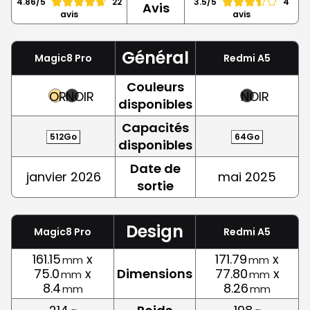
4.86/5
22
3.5/5
4
Avis
avis
avis
Général
Magic8 Pro
Redmi A5
Couleurs
OR
NOIR
NOIR
disponibles
Capacités
512Go
64Go
disponibles
Date de
janvier 2026
mai 2025
sortie
Design
Magic8 Pro
Redmi A5
161.15
x
171.79
x
mm
mm
75.0
x
Dimensions
77.80
x
mm
mm
8.4
8.26
mm
mm