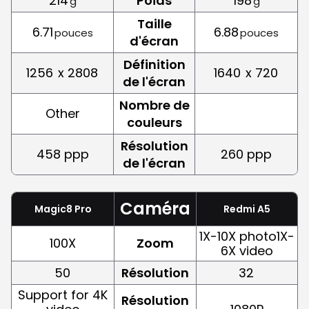
214
Poids
198
g
g
Taille
6.71
6.88
pouces
pouces
d'écran
Définition
1256
x 2808
1640
x 720
de l'écran
Nombre de
Other
couleurs
Résolution
458 ppp
260 ppp
de l'écran
Caméra
Magic8 Pro
Redmi A5
1X-10X photo1X-
100X
Zoom
6X video
50
Résolution
32
Support for 4K
Résolution