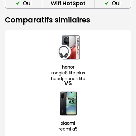
Oui
Wifi HotSpot
Oui
Comparatifs similaires
honor
magic8 lite plus
headphones lite
VS
xiaomi
redmi a5