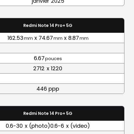
janvier 2025
Redmi Note 14 Pro+ 5G
162.53
x 74.67
x 8.87
mm
mm
mm
6.67
pouces
2712
x 1220
446 ppp
Redmi Note 14 Pro+ 5G
0.6-30
x (photo)0.6-6
x (video)