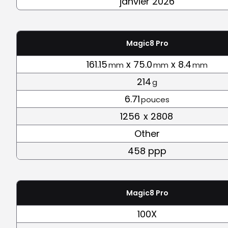
janvier 2026
Magic8 Pro
161.15
x 75.0
x 8.4
mm
mm
mm
214
g
6.71
pouces
1256
x 2808
Other
458 ppp
Magic8 Pro
100X