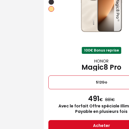
100€ Bonus reprise
HONOR
Magic8 Pro
512Go
491
€
881
Avec le forfait Offre spéciale Illi
Payable en plusieurs fois
Acheter