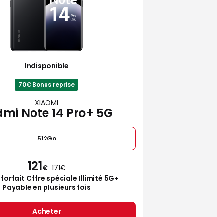
Indisponible
70€ Bonus reprise
XIAOMI
mi Note 14 Pro+ 5G
512Go
121
€
171
 forfait Offre spéciale Illimité 5G+
Payable en plusieurs fois
Acheter