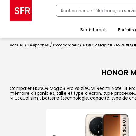
Box internet
Forfaits
Client Box SFR, ajouter une offre Maison Sécurisée
Accueil
Téléphones
Comparateur
HONOR Magic8 Pro vs XIAOM
HONOR M
Comparer HONOR Magic8 Pro vs XIAOMI Redmi Note 14 Pro+ 5G
mémoire disponibles, taille et type d’écran, type processe
NFC, dual sim), batterie (technologie, capacité, type de c