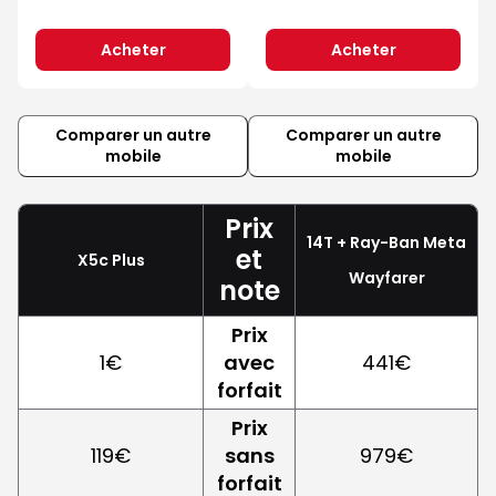
Acheter
Acheter
Comparer un autre
Comparer un autre
mobile
mobile
Prix
14T + Ray-Ban Meta
et
X5c Plus
Wayfarer
note
Prix
1€
avec
441€
forfait
Prix
119€
sans
979€
forfait