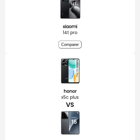
xiaomi
14t pro
Comparer
honor
x5c plus
VS