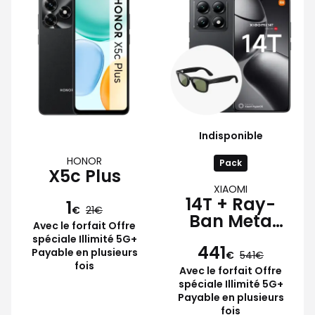
Indisponible
HONOR
Pack
X5c Plus
XIAOMI
14T + Ray-
1
€
21
Ban Meta
Avec le forfait Offre
Wayfarer
spéciale Illimité 5G+
441
Payable en plusieurs
€
541
fois
Avec le forfait Offre
spéciale Illimité 5G+
Payable en plusieurs
fois