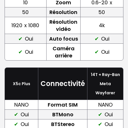
10
Zoom
0.6-20
x
50
Résolution
50
Résolution
1920
x 1080
4k
vidéo
Oui
Auto focus
Oui
Caméra
Oui
Oui
arrière
14T + Ray-Ban
Connectivité
X5c Plus
Meta
Wayfarer
NANO
Format SIM
NANO
Oui
BTMono
Oui
Oui
BTStereo
Oui