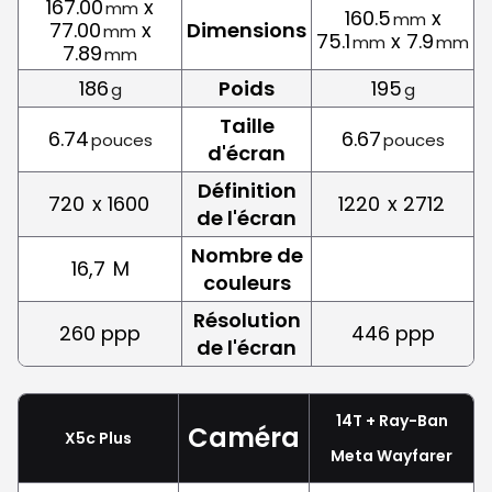
167.00
x
mm
160.5
x
mm
77.00
x
Dimensions
mm
75.1
x 7.9
mm
mm
7.89
mm
186
Poids
195
g
g
Taille
6.74
6.67
pouces
pouces
d'écran
Définition
720
x 1600
1220
x 2712
de l'écran
Nombre de
16,7
M
couleurs
Résolution
260 ppp
446 ppp
de l'écran
14T + Ray-Ban
Caméra
X5c Plus
Meta Wayfarer