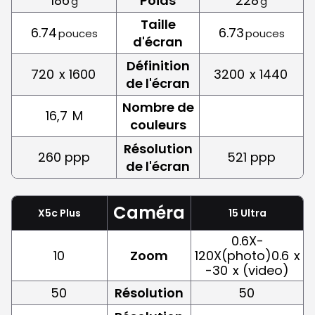
186
Poids
228
g
g
Taille
6.74
6.73
pouces
pouces
d'écran
Définition
720
x 1600
3200
x 1440
de l'écran
Nombre de
16,7
M
couleurs
Résolution
260 ppp
521 ppp
de l'écran
Caméra
X5c Plus
15 Ultra
0.6X-
10
Zoom
120X(photo)0.6
x
-30
x (video)
50
Résolution
50