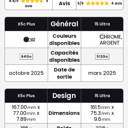
4.8/5
5
Avis
5/5
4 avis
avis
Général
X5c Plus
15 Ultra
Couleurs
CHROME,
NOIR
ARGENT
disponibles
Capacités
64Go
512Go
disponibles
Date de
octobre 2025
mars 2025
sortie
Design
X5c Plus
15 Ultra
167.00
x
161.5
x
mm
mm
77.00
x
Dimensions
75.3
x
mm
mm
7.89
9.6
mm
mm