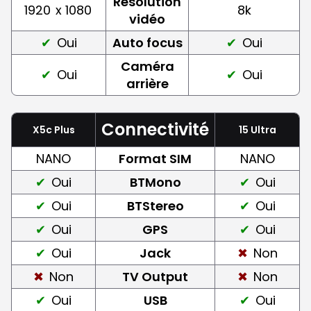
Résolution
1920
x 1080
8k
vidéo
Oui
Auto focus
Oui
Caméra
Oui
Oui
arrière
Connectivité
X5c Plus
15 Ultra
NANO
Format SIM
NANO
Oui
BTMono
Oui
Oui
BTStereo
Oui
Oui
GPS
Oui
Oui
Jack
Non
Non
TV Output
Non
Oui
USB
Oui