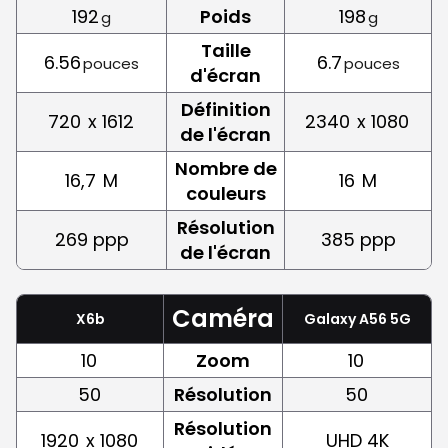
192
Poids
198
g
g
Taille
6.56
6.7
pouces
pouces
d'écran
Définition
720
x 1612
2340
x 1080
de l'écran
Nombre de
16,7
M
16
M
couleurs
Résolution
269 ppp
385 ppp
de l'écran
Caméra
X6b
Galaxy A56 5G
10
Zoom
10
50
Résolution
50
Résolution
1920
x 1080
UHD 4K