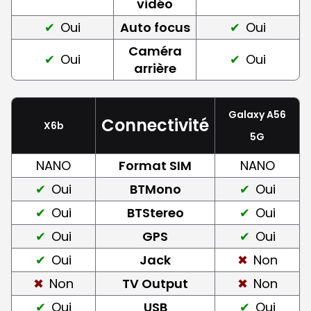
vidéo
Oui
Auto focus
Oui
Caméra
Oui
Oui
arrière
Galaxy A56
Connectivité
X6b
5G
NANO
Format SIM
NANO
Oui
BTMono
Oui
Oui
BTStereo
Oui
Oui
GPS
Oui
Oui
Jack
Non
Non
TV Output
Non
Oui
USB
Oui