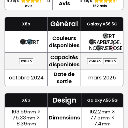
4.39/5
41
4.69/5
Avis
avis
162 avis
Général
X6b
Galaxy A56 5G
VERT
Couleurs
NOIR
VERT
GRAPHITE,
SAUGE,
disponibles
NOIR
GRIS
VERT
ROSE
Capacités
128Go
256Go
128Go
disponibles
Date de
octobre 2024
mars 2025
sortie
Design
X6b
Galaxy A56 5G
163.59
×
162.2
×
mm
mm
75.33
×
Dimensions
77.5
×
mm
mm
8.39
7.4
mm
mm