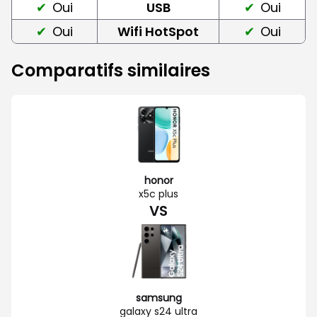
Oui
USB
Oui
Oui
Wifi HotSpot
Oui
Comparatifs similaires
honor
x5c plus
VS
samsung
galaxy s24 ultra