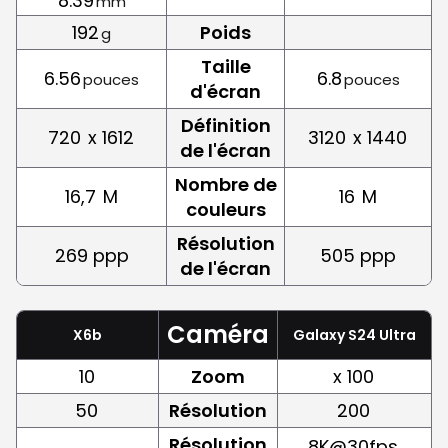
8.39
mm
192
Poids
g
Taille
6.56
6.8
pouces
pouces
d'écran
Définition
720
x 1612
3120
x 1440
de l'écran
Nombre de
16,7
M
16
M
couleurs
Résolution
269 ppp
505 ppp
de l'écran
Caméra
X6b
Galaxy S24 Ultra
10
Zoom
x 100
50
Résolution
200
Résolution
8K@30fps,