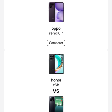
oppo
reno16 f
Comparer
honor
x6b
VS