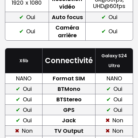
1920
x 1080
UHD@60fps
vidéo
Oui
Auto focus
Oui
Caméra
Oui
Oui
arrière
Galaxy S24
Connectivité
X6b
Ultra
NANO
Format SIM
NANO
Oui
BTMono
Oui
Oui
BTStereo
Oui
Oui
GPS
Oui
Oui
Jack
Non
Non
TV Output
Non