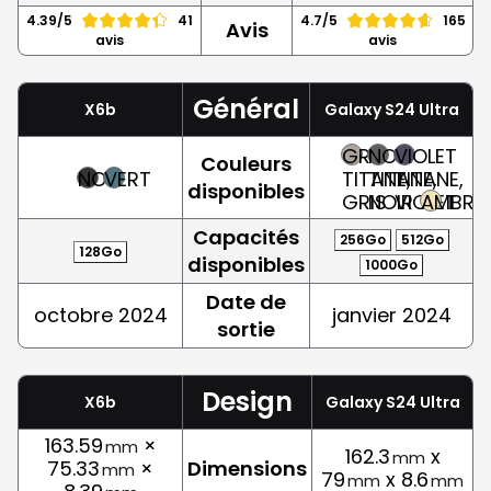
4.39/5
41
4.7/5
165
Avis
avis
avis
Général
X6b
Galaxy S24 Ultra
GRIS
NOIR
VIOLET
Couleurs
NOIR
VERT
TITANE,
TITANE,
TITANE,
disponibles
GRIS
NOIR
VIOLET
AMBRE
Capacités
256Go
512Go
128Go
disponibles
1000Go
Date de
octobre 2024
janvier 2024
sortie
Design
X6b
Galaxy S24 Ultra
163.59
×
mm
162.3
x
mm
75.33
×
Dimensions
mm
79
x 8.6
mm
mm