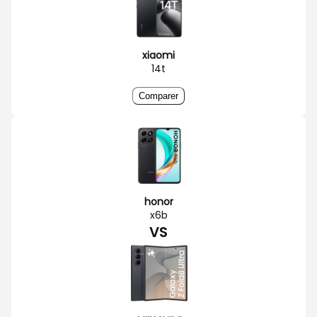
xiaomi
14t
Comparer
honor
x6b
VS