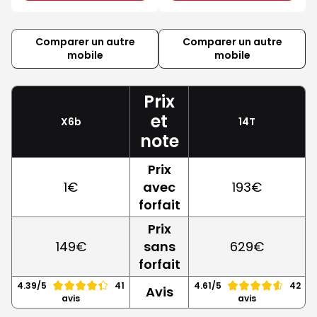
Comparer un autre
Comparer un autre
mobile
mobile
Prix
et
X6b
14T
note
Prix
1€
avec
193€
forfait
Prix
149€
sans
629€
forfait
4.39/5
41
4.61/5
42
Avis
avis
avis