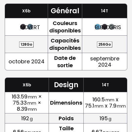
Général
X6b
14T
Couleurs
NOIR
VERT
BLEU
NOIR
GRIS
disponibles
Capacités
128Go
256Go
disponibles
Date de
septembre
octobre 2024
2024
sortie
Design
X6b
14T
163.59
×
mm
160.5
x
mm
75.33
×
Dimensions
mm
75.1
x 7.9
mm
mm
8.39
mm
192
Poids
195
g
g
Taille
6.56
6.67