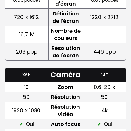
pouces
pouces
d'écran
Définition
720
x 1612
1220
x 2712
de l'écran
Nombre de
16,7
M
couleurs
Résolution
269 ppp
446 ppp
de l'écran
Caméra
X6b
14T
10
Zoom
0.6-20
x
50
Résolution
50
Résolution
1920
x 1080
4k
vidéo
Oui
Auto focus
Oui