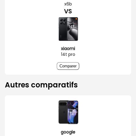
x6b
VS
xiaomi
14t pro
Comparer
Autres comparatifs
google