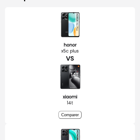
honor
x5c plus
VS
xiaomi
14t
Comparer