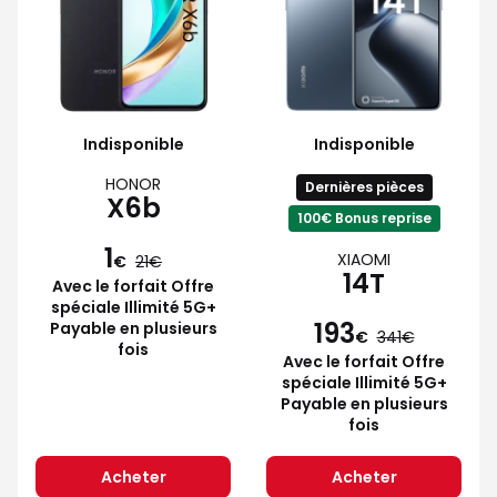
Indisponible
Indisponible
HONOR
Dernières pièces
X6b
100€ Bonus reprise
1
XIAOMI
€
21
14T
Avec le forfait Offre
spéciale Illimité 5G+
193
Payable en plusieurs
€
341
fois
Avec le forfait Offre
spéciale Illimité 5G+
Payable en plusieurs
fois
Acheter
Acheter