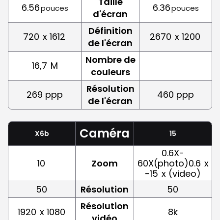
Taille
6.56
6.36
pouces
pouces
d'écran
Définition
720
x 1612
2670
x 1200
de l'écran
Nombre de
16,7
M
couleurs
Résolution
269 ppp
460 ppp
de l'écran
Caméra
X6b
15
0.6X-
10
Zoom
60X(photo)0.6
x
-15
x (video)
50
Résolution
50
Résolution
1920
x 1080
8k
vidéo