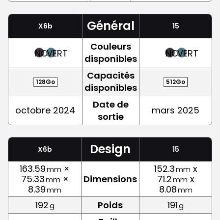
Général
X6b
15
Couleurs
NOIR
VERT
NOIR
VERT
disponibles
Capacités
128Go
512Go
disponibles
Date de
octobre 2024
mars 2025
sortie
Design
X6b
15
163.59
×
152.3
x
mm
mm
75.33
×
Dimensions
71.2
x
mm
mm
8.39
8.08
mm
mm
192
Poids
191
g
g