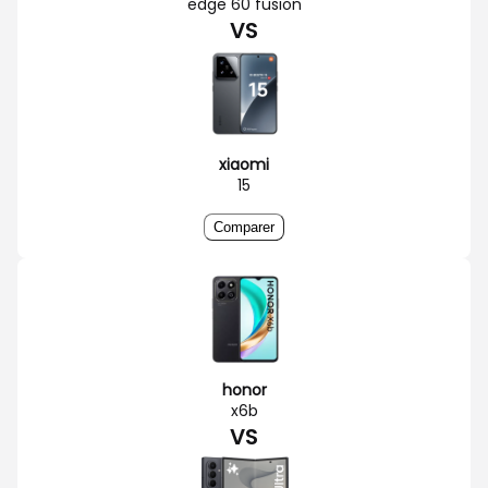
edge 60 fusion
VS
xiaomi
15
Comparer
honor
x6b
VS