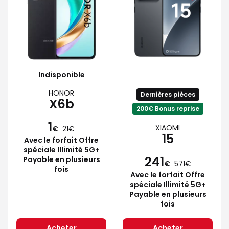
Indisponible
HONOR
Dernières pièces
X6b
200€ Bonus reprise
1
XIAOMI
€
21
15
Avec le forfait Offre
spéciale Illimité 5G+
241
Payable en plusieurs
€
571
fois
Avec le forfait Offre
spéciale Illimité 5G+
Payable en plusieurs
fois
Acheter
Acheter