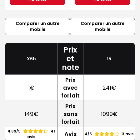
Comparer un autre
Comparer un autre
mobile
mobile
Prix
et
X6b
15
note
Prix
1€
avec
241€
forfait
Prix
149€
sans
1099€
forfait
4.39/5
41
Avis
4/5
3 avis
avis