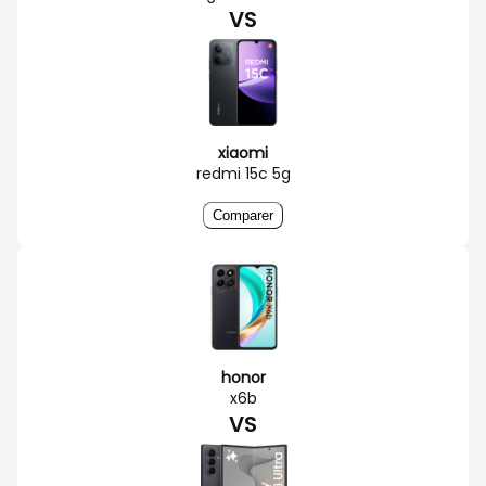
VS
xiaomi
redmi 15c 5g
Comparer
honor
x6b
VS