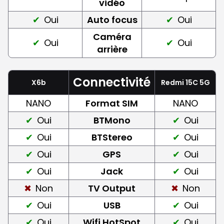
vidéo
Oui
Auto focus
Oui
Caméra
Oui
Oui
arrière
Connectivité
X6b
Redmi 15C 5G
NANO
Format SIM
NANO
Oui
BTMono
Oui
Oui
BTStereo
Oui
Oui
GPS
Oui
Oui
Jack
Oui
Non
TV Output
Non
Oui
USB
Oui
Oui
Wifi HotSpot
Oui