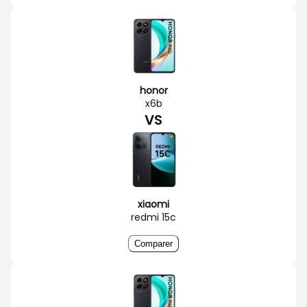
honor
x6b
VS
xiaomi
redmi 15c
Comparer