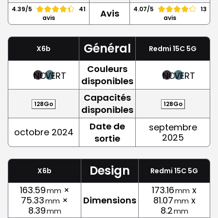
4.39/5
41
4.07/5
13
Avis
avis
avis
Général
X6b
Redmi 15C 5G
Couleurs
NOIR
VERT
NOIR
VERT
disponibles
Capacités
128Go
128Go
disponibles
Date de
septembre
octobre 2024
2025
sortie
Design
X6b
Redmi 15C 5G
163.59
×
173.16
x
mm
mm
75.33
×
Dimensions
81.07
x
mm
mm
8.39
8.2
mm
mm