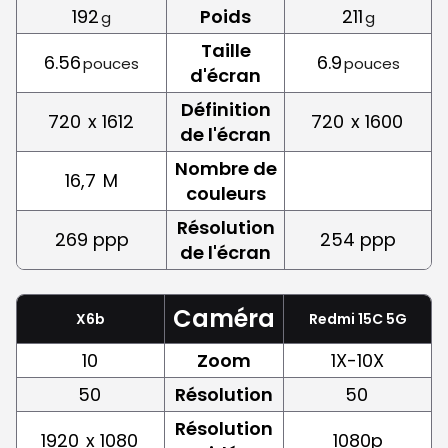
192
Poids
211
g
g
Taille
6.56
6.9
pouces
pouces
d'écran
Définition
720
x 1612
720
x 1600
de l'écran
Nombre de
16,7
M
couleurs
Résolution
269 ppp
254 ppp
de l'écran
Caméra
X6b
Redmi 15C 5G
10
Zoom
1X-10X
50
Résolution
50
Résolution
1920
x 1080
1080p