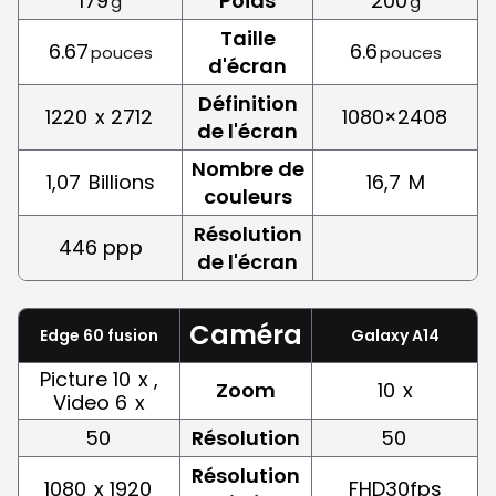
179
Poids
200
g
g
Taille
6.67
6.6
pouces
pouces
d'écran
Définition
1220
x 2712
1080×2408
de l'écran
Nombre de
1,07
Billions
16,7
M
couleurs
Résolution
446 ppp
de l'écran
Caméra
Edge 60 fusion
Galaxy A14
Picture 10
x ,
Zoom
10
x
Video 6
x
50
Résolution
50
Résolution
1080
x 1920
FHD30fps