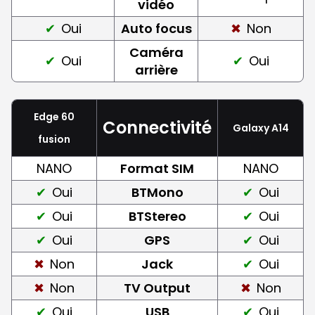
vidéo
Oui
Auto focus
Non
Caméra
Oui
Oui
arrière
Edge 60
Connectivité
Galaxy A14
fusion
NANO
Format SIM
NANO
Oui
BTMono
Oui
Oui
BTStereo
Oui
Oui
GPS
Oui
Non
Jack
Oui
Non
TV Output
Non
Oui
USB
Oui