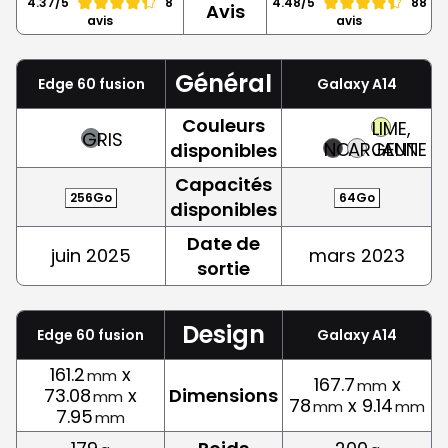
4.37/5
8
4.48/5
88
Avis
avis
avis
Général
Edge 60 fusion
Galaxy A14
Couleurs
LIME,
GRIS
NOIR
ARGENT
JAUNE
disponibles
Capacités
256Go
64Go
disponibles
Date de
juin 2025
mars 2023
sortie
Design
Edge 60 fusion
Galaxy A14
161.2
x
mm
167.7
x
mm
73.08
x
Dimensions
mm
78
x 9.14
mm
mm
7.95
mm