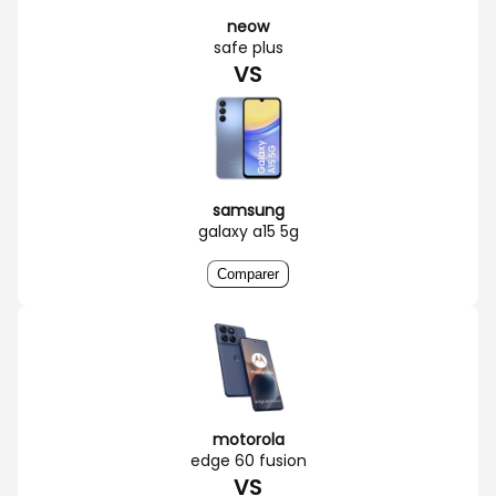
neow
safe plus
VS
samsung
galaxy a15 5g
Comparer
motorola
edge 60 fusion
VS