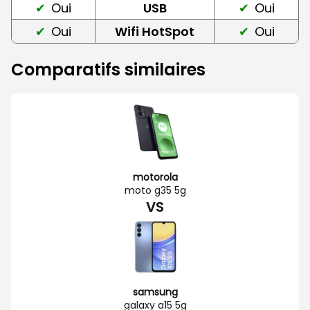
Oui
USB
Oui
Oui
Wifi HotSpot
Oui
Comparatifs similaires
motorola
moto g35 5g
VS
samsung
galaxy a15 5g