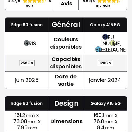
4.37/5
8
4.59/5
Avis
avis
107 avis
Général
Edge 60 fusion
Galaxy A15 5G
BLEU
Couleurs
GRIS
NUIT,
LIME,
disponibles
BLEU
BLEU
JAUNE
Capacités
256Go
128Go
disponibles
Date de
juin 2025
janvier 2024
sortie
Design
Edge 60 fusion
Galaxy A15 5G
161.2
x
160.1
x
mm
mm
73.08
x
Dimensions
76.8
x
mm
mm
7.95
8.4
mm
mm