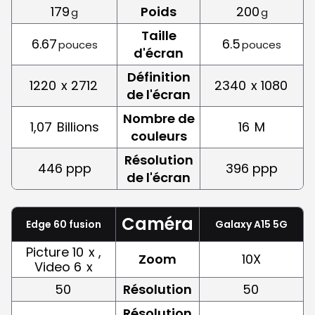
179
Poids
200
g
g
Taille
6.67
6.5
pouces
pouces
d'écran
Définition
1220
x 2712
2340
x 1080
de l'écran
Nombre de
1,07
Billions
16
M
couleurs
Résolution
446 ppp
396 ppp
de l'écran
Caméra
Edge 60 fusion
Galaxy A15 5G
Picture 10
x ,
Zoom
10X
Video 6
x
50
Résolution
50
Résolution