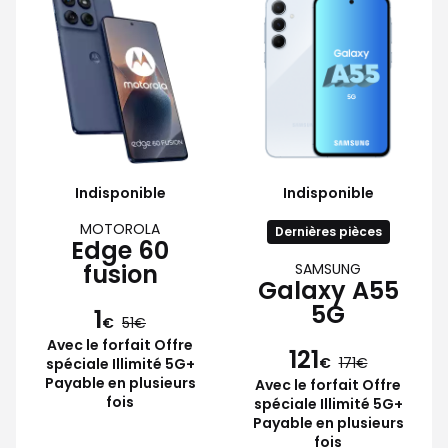
Indisponible
Indisponible
MOTOROLA
Dernières pièces
Edge 60
fusion
SAMSUNG
Galaxy A55
5G
1
€
51
Avec le forfait Offre
121
€
171
spéciale Illimité 5G+
Payable en plusieurs
Avec le forfait Offre
fois
spéciale Illimité 5G+
Payable en plusieurs
fois