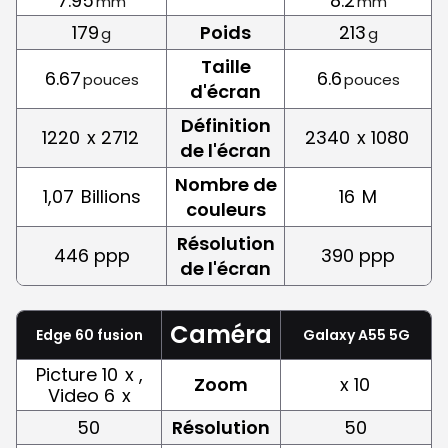
7.95
8.2
mm
mm
179
Poids
213
g
g
Taille
6.67
6.6
pouces
pouces
d'écran
Définition
1220
x 2712
2340
x 1080
de l'écran
Nombre de
1,07
Billions
16
M
couleurs
Résolution
446 ppp
390 ppp
de l'écran
Caméra
Edge 60 fusion
Galaxy A55 5G
Picture 10
x ,
Zoom
x 10
Video 6
x
50
Résolution
50