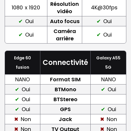
Résolution
1080
x 1920
4K@30fps
vidéo
Oui
Auto focus
Oui
Caméra
Oui
Oui
arrière
Edge 60
Galaxy A55
Connectivité
fusion
5G
NANO
Format SIM
NANO
Oui
BTMono
Oui
Oui
BTStereo
Oui
GPS
Oui
Non
Jack
Non
Non
TV Output
Non