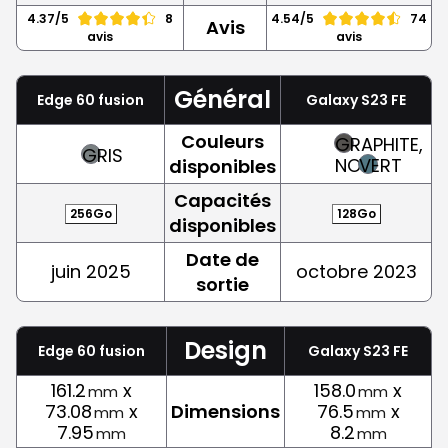
4.37/5
8
4.54/5
74
Avis
avis
avis
Général
Edge 60 fusion
Galaxy S23 FE
Couleurs
GRAPHITE,
GRIS
NOIR
VERT
disponibles
Capacités
256Go
128Go
disponibles
Date de
juin 2025
octobre 2023
sortie
Design
Edge 60 fusion
Galaxy S23 FE
161.2
x
158.0
x
mm
mm
73.08
x
Dimensions
76.5
x
mm
mm
7.95
8.2
mm
mm