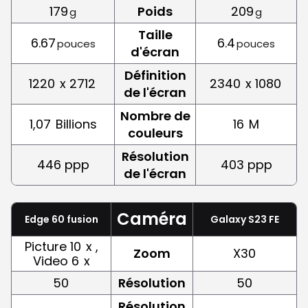
179
Poids
209
g
g
Taille
6.67
6.4
pouces
pouces
d'écran
Définition
1220
x 2712
2340
x 1080
de l'écran
Nombre de
1,07
Billions
16
M
couleurs
Résolution
446 ppp
403 ppp
de l'écran
Caméra
Edge 60 fusion
Galaxy S23 FE
Picture 10
x ,
Zoom
X30
Video 6
x
50
Résolution
50
Résolution