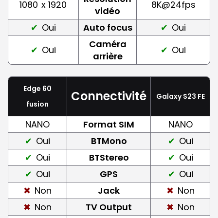
1080
x 1920
8K@24fps
vidéo
Oui
Auto focus
Oui
Caméra
Oui
Oui
arrière
Edge 60
Connectivité
Galaxy S23 FE
fusion
NANO
Format SIM
NANO
Oui
BTMono
Oui
Oui
BTStereo
Oui
Oui
GPS
Oui
Non
Jack
Non
Non
TV Output
Non