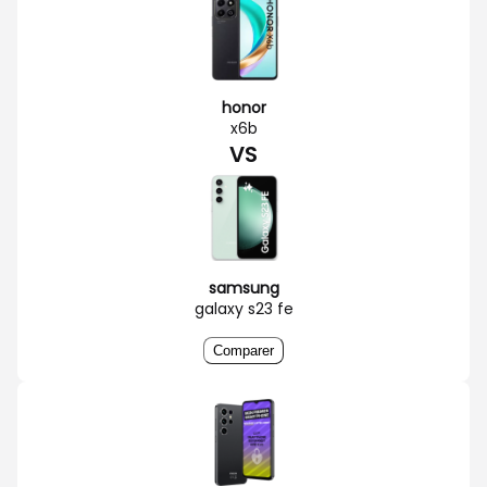
honor
x6b
VS
samsung
galaxy s23 fe
Comparer