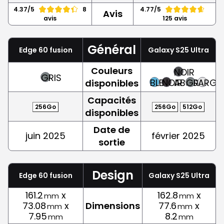
4.37/5
8
4.77/5
Avis
avis
125 avis
Général
Edge 60 fusion
Galaxy S25 Ultra
Couleurs
NOIR
GRIS
BLEU
NOIR
ABSOLU
GRIS
ARGE
disponibles
Capacités
256Go
256Go
512Go
disponibles
Date de
juin 2025
février 2025
sortie
Design
Edge 60 fusion
Galaxy S25 Ultra
161.2
x
162.8
x
mm
mm
73.08
x
Dimensions
77.6
x
mm
mm
7.95
8.2
mm
mm