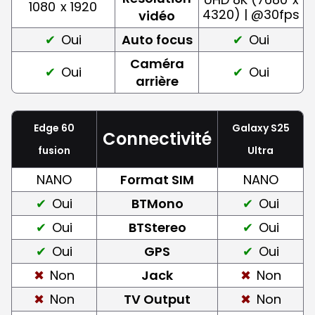
1080
x 1920
4320) | @30fps
vidéo
Oui
Auto focus
Oui
Caméra
Oui
Oui
arrière
Edge 60
Galaxy S25
Connectivité
fusion
Ultra
NANO
Format SIM
NANO
Oui
BTMono
Oui
Oui
BTStereo
Oui
Oui
GPS
Oui
Non
Jack
Non
Non
TV Output
Non