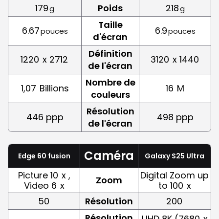
179
Poids
218
g
g
Taille
6.67
6.9
pouces
pouces
d'écran
Définition
1220
x 2712
3120
x 1440
de l'écran
Nombre de
1,07
Billions
16
M
couleurs
Résolution
446 ppp
498 ppp
de l'écran
Caméra
Edge 60 fusion
Galaxy S25 Ultra
Picture 10
x ,
Digital Zoom up
Zoom
Video 6
x
to 100
x
50
Résolution
200
Résolution
UHD 8K (7680
x