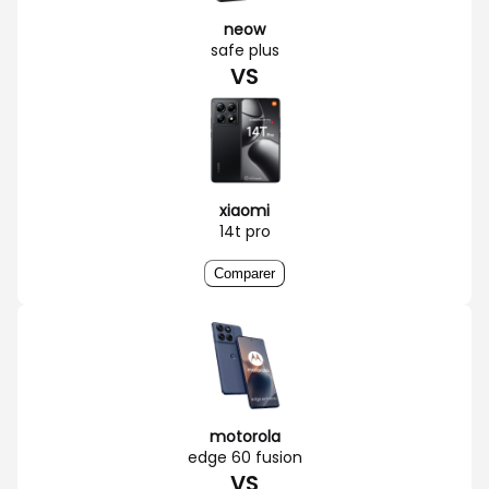
neow
safe plus
VS
xiaomi
14t pro
Comparer
motorola
edge 60 fusion
VS