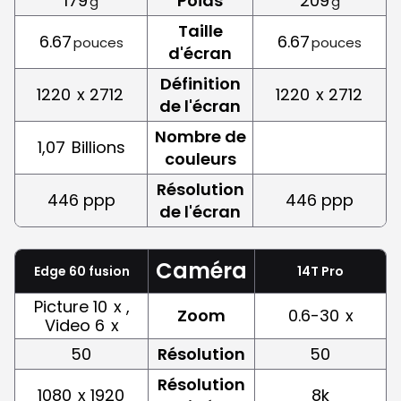
179
Poids
209
g
g
Taille
6.67
6.67
pouces
pouces
d'écran
Définition
1220
x 2712
1220
x 2712
de l'écran
Nombre de
1,07
Billions
couleurs
Résolution
446 ppp
446 ppp
de l'écran
Caméra
Edge 60 fusion
14T Pro
Picture 10
x ,
Zoom
0.6-30
x
Video 6
x
50
Résolution
50
Résolution
1080
x 1920
8k