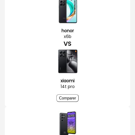
honor
x6b
VS
xiaomi
14t pro
Comparer