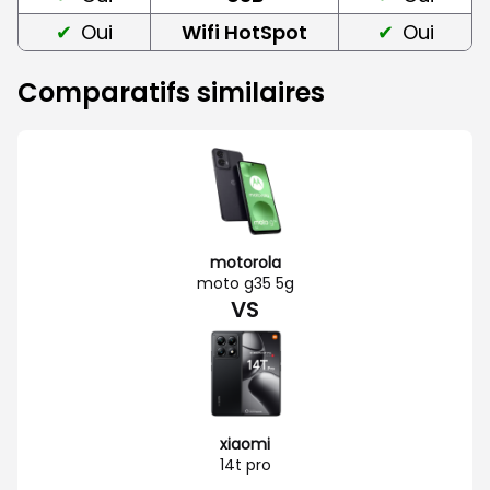
Oui
Wifi HotSpot
Oui
Comparatifs similaires
motorola
moto g35 5g
VS
xiaomi
14t pro