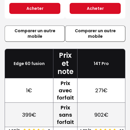
Acheter
Acheter
Comparer un autre
Comparer un autre
mobile
mobile
Prix
et
Edge 60 fusion
14T Pro
note
Prix
1€
avec
271€
forfait
Prix
399€
sans
902€
forfait