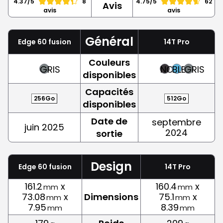
4.37/5
8
4.75/5
62
Avis
avis
avis
Général
Edge 60 fusion
14T Pro
Couleurs
GRIS
NOIR
BLEU
GRIS
disponibles
Capacités
256Go
512Go
disponibles
Date de
septembre
juin 2025
2024
sortie
Design
Edge 60 fusion
14T Pro
161.2
x
160.4
x
mm
mm
73.08
x
Dimensions
75.1
x
mm
mm
7.95
8.39
mm
mm