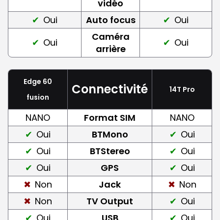
vidéo
Oui
Auto focus
Oui
Caméra
Oui
Oui
arrière
Edge 60
Connectivité
14T Pro
fusion
NANO
Format SIM
NANO
Oui
BTMono
Oui
Oui
BTStereo
Oui
Oui
GPS
Oui
Non
Jack
Non
Non
TV Output
Oui
Oui
USB
Oui