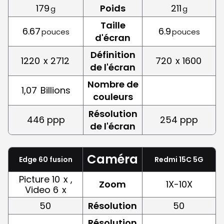
179
Poids
211
g
g
Taille
6.67
6.9
pouces
pouces
d'écran
Définition
1220
x 2712
720
x 1600
de l'écran
Nombre de
1,07
Billions
couleurs
Résolution
446 ppp
254 ppp
de l'écran
Caméra
Edge 60 fusion
Redmi 15C 5G
Picture 10
x ,
Zoom
1X-10X
Video 6
x
50
Résolution
50
Résolution