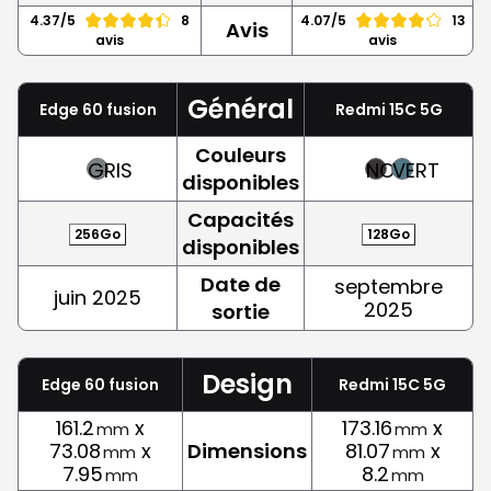
4.37/5
8
4.07/5
13
Avis
avis
avis
Général
Edge 60 fusion
Redmi 15C 5G
Couleurs
GRIS
NOIR
VERT
disponibles
Capacités
256Go
128Go
disponibles
Date de
septembre
juin 2025
2025
sortie
Design
Edge 60 fusion
Redmi 15C 5G
161.2
x
173.16
x
mm
mm
73.08
x
Dimensions
81.07
x
mm
mm
7.95
8.2
mm
mm