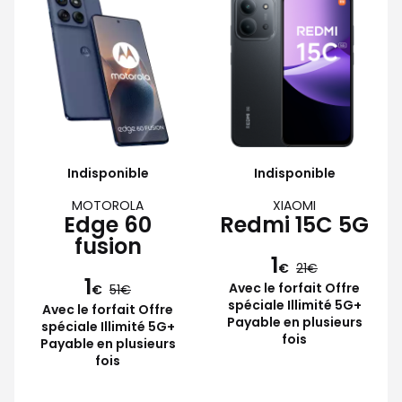
Indisponible
Indisponible
MOTOROLA
XIAOMI
Edge 60
Redmi 15C 5G
fusion
1
€
21
1
Avec le forfait Offre
€
51
spéciale Illimité 5G+
Avec le forfait Offre
Payable en plusieurs
spéciale Illimité 5G+
fois
Payable en plusieurs
fois