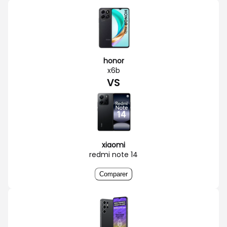
honor
x6b
VS
xiaomi
redmi note 14
Comparer