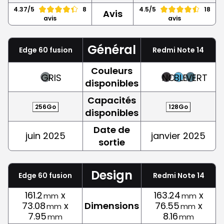
4.37/5
8
4.5/5
18
Avis
avis
avis
Général
Edge 60 fusion
Redmi Note 14
Couleurs
GRIS
NOIR
BLEU
VERT
disponibles
Capacités
256Go
128Go
disponibles
Date de
juin 2025
janvier 2025
sortie
Design
Edge 60 fusion
Redmi Note 14
161.2
x
163.24
x
mm
mm
73.08
x
Dimensions
76.55
x
mm
mm
7.95
8.16
mm
mm