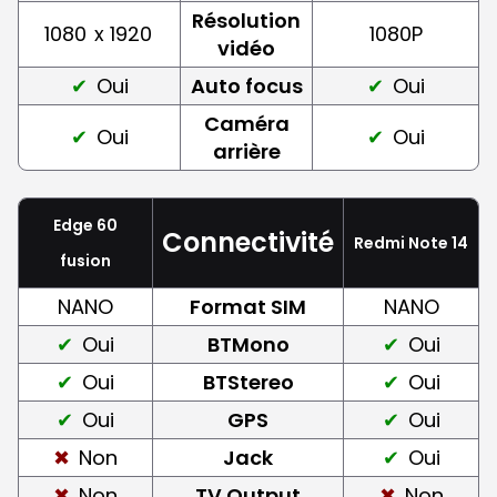
Résolution
1080
x 1920
1080P
vidéo
Oui
Auto focus
Oui
Caméra
Oui
Oui
arrière
Edge 60
Connectivité
Redmi Note 14
fusion
NANO
Format SIM
NANO
Oui
BTMono
Oui
Oui
BTStereo
Oui
Oui
GPS
Oui
Non
Jack
Oui
Non
TV Output
Non