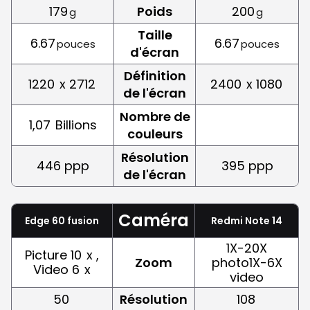
179
Poids
200
g
g
Taille
6.67
6.67
pouces
pouces
d'écran
Définition
1220
x 2712
2400
x 1080
de l'écran
Nombre de
1,07
Billions
couleurs
Résolution
446 ppp
395 ppp
de l'écran
Caméra
Edge 60 fusion
Redmi Note 14
1X-20X
Picture 10
x ,
Zoom
photo1X-6X
Video 6
x
video
50
Résolution
108