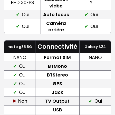
FHD 30FPS
Y
vidéo
Oui
Auto focus
Oui
Caméra
Oui
Oui
arrière
Connectivité
moto g35 5G
Galaxy S24
NANO
Format SIM
NANO
Oui
BTMono
Oui
BTStereo
Oui
GPS
Oui
Jack
Non
TV Output
Oui
USB