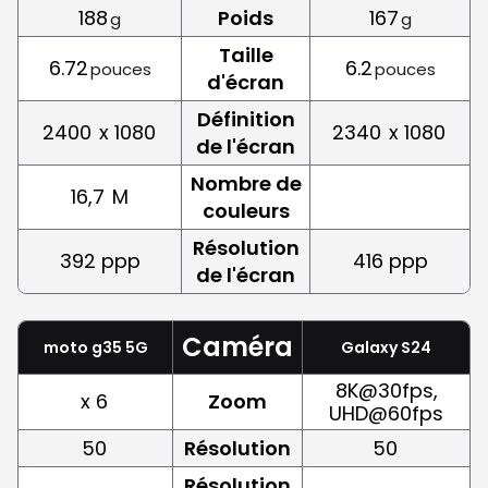
188
Poids
167
g
g
Taille
6.72
6.2
pouces
pouces
d'écran
Définition
2400
x 1080
2340
x 1080
de l'écran
Nombre de
16,7
M
couleurs
Résolution
392 ppp
416 ppp
de l'écran
Caméra
moto g35 5G
Galaxy S24
8K@30fps,
x 6
Zoom
UHD@60fps
50
Résolution
50
Résolution