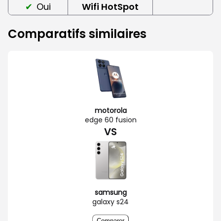
Oui
Wifi HotSpot
Comparatifs similaires
motorola
edge 60 fusion
VS
samsung
galaxy s24
Comparer