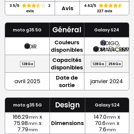
3.5/5
2
4.62/5
Avis
avis
227 avis
Général
moto g35 5G
Galaxy S24
Couleurs
INDIGO,
NOIR
NOIR
MAUVE
ARGENT
CREME
disponibles
Capacités
128Go
128Go
256Go
disponibles
Date de
avril 2025
janvier 2024
sortie
Design
moto g35 5G
Galaxy S24
166.29
x
147.0
x
mm
mm
75.98
x
Dimensions
70.6
x
mm
mm
7.79
7.6
mm
mm