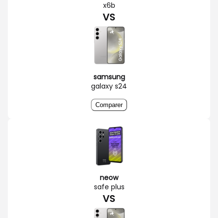
x6b
VS
samsung
galaxy s24
Comparer
neow
safe plus
VS