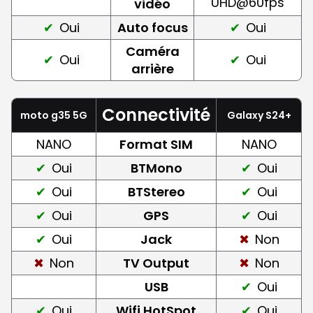
UHD@60fps
vidéo
Oui
Auto focus
Oui
Caméra
Oui
Oui
arrière
Connectivité
moto g35 5G
Galaxy S24+
NANO
Format SIM
NANO
Oui
BTMono
Oui
Oui
BTStereo
Oui
Oui
GPS
Oui
Oui
Jack
Non
Non
TV Output
Non
USB
Oui
Oui
Wifi HotSpot
Oui