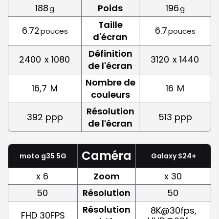
188
Poids
196
g
g
Taille
6.72
6.7
pouces
pouces
d'écran
Définition
2400
x 1080
3120
x 1440
de l'écran
Nombre de
16,7
M
16
M
couleurs
Résolution
392 ppp
513 ppp
de l'écran
Caméra
moto g35 5G
Galaxy S24+
x 6
Zoom
x 30
50
Résolution
50
Résolution
8K@30fps,
FHD 30FPS