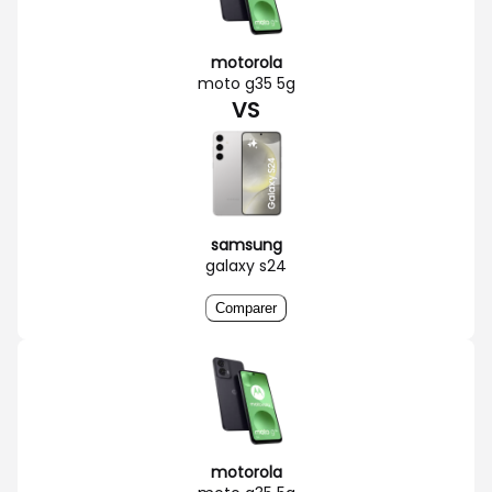
motorola
moto g35 5g
VS
samsung
galaxy s24
Comparer
motorola