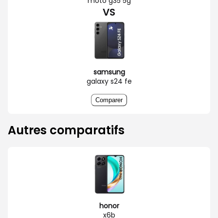
moto g35 5g
VS
samsung
galaxy s24 fe
Comparer
Autres comparatifs
honor
x6b