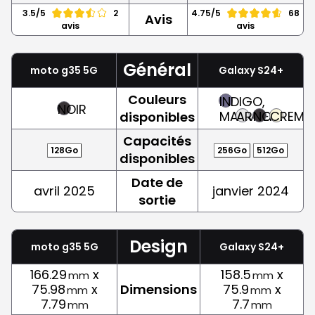
3.5/5
2
4.75/5
68
Avis
avis
avis
Général
moto g35 5G
Galaxy S24+
Couleurs
INDIGO,
NOIR
MAUVE
ARGENT
NOIR
CREME
disponibles
Capacités
128Go
256Go
512Go
disponibles
Date de
avril 2025
janvier 2024
sortie
Design
moto g35 5G
Galaxy S24+
166.29
x
158.5
x
mm
mm
75.98
x
Dimensions
75.9
x
mm
mm
7.79
7.7
mm
mm