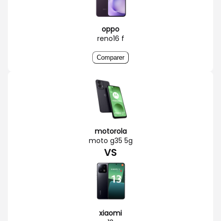
oppo
reno16 f
Comparer
motorola
moto g35 5g
VS
xiaomi