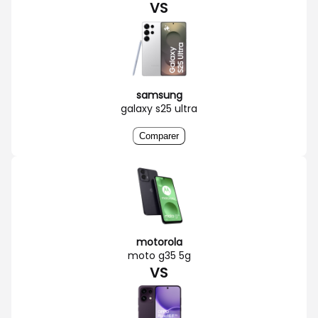
VS
samsung
galaxy s25 ultra
Comparer
motorola
moto g35 5g
VS