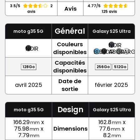
3.5/5
2
4.77/5
Avis
avis
125 avis
Général
moto g35 5G
Galaxy S25 Ultra
Couleurs
NOIR
NOIR
BLEU
NOIR
ABSOLU
GRIS
ARGE
disponibles
Capacités
128Go
256Go
512Go
disponibles
Date de
avril 2025
février 2025
sortie
Design
moto g35 5G
Galaxy S25 Ultra
166.29
x
162.8
x
mm
mm
75.98
x
Dimensions
77.6
x
mm
mm
7.79
8.2
mm
mm