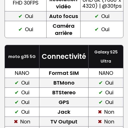
FHD 30FPS
4320) | @30fps
vidéo
Oui
Auto focus
Oui
Caméra
Oui
Oui
arrière
Galaxy S25
Connectivité
moto g35 5G
Ultra
NANO
Format SIM
NANO
Oui
BTMono
Oui
Oui
BTStereo
Oui
Oui
GPS
Oui
Oui
Jack
Non
Non
TV Output
Non