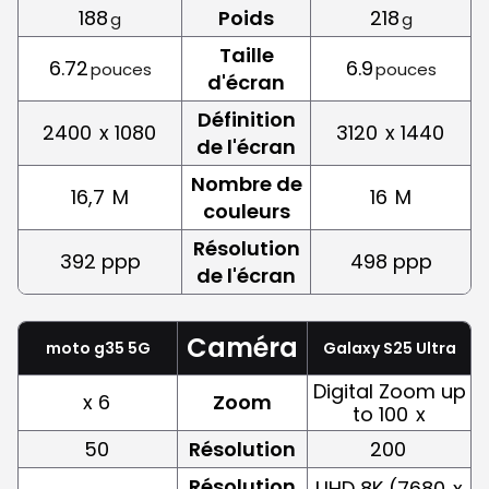
188
Poids
218
g
g
Taille
6.72
6.9
pouces
pouces
d'écran
Définition
2400
x 1080
3120
x 1440
de l'écran
Nombre de
16,7
M
16
M
couleurs
Résolution
392 ppp
498 ppp
de l'écran
Caméra
moto g35 5G
Galaxy S25 Ultra
Digital Zoom up
x 6
Zoom
to 100
x
50
Résolution
200
Résolution
UHD 8K (7680
x