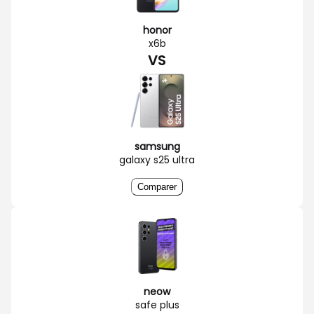
honor
x6b
VS
samsung
galaxy s25 ultra
Comparer
neow
safe plus