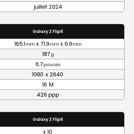
juillet 2024
Galaxy Z Flip6
165.1
x 71.9
x 6.9
mm
mm
mm
187
g
6.7
pouces
1080
x 2640
16
M
426 ppp
Galaxy Z Flip6
x 10