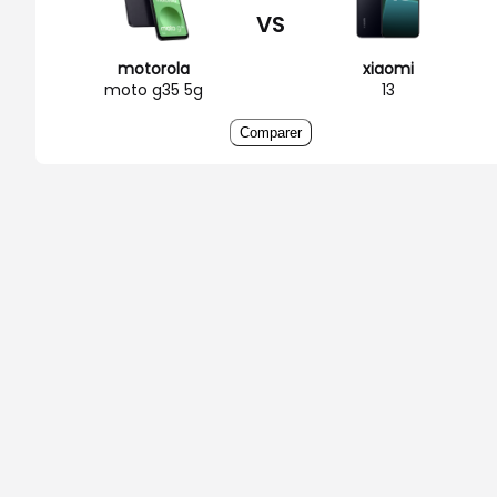
VS
motorola
xiaomi
moto g35 5g
13
Comparer