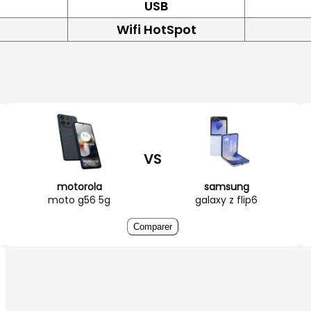
USB
Wifi HotSpot
VS
motorola
samsung
moto g56 5g
galaxy z flip6
Comparer