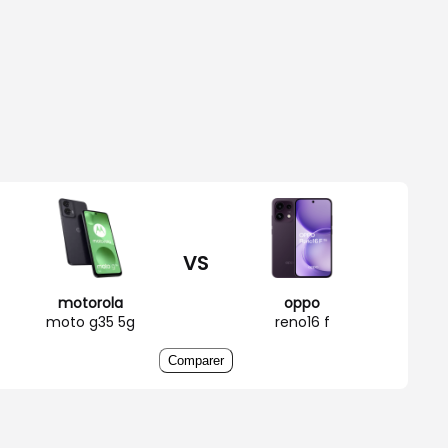
VS
motorola
oppo
moto g35 5g
reno16 f
Comparer