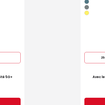
25
mité 5G+
Avec le