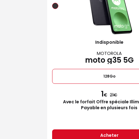
Indisponible
MOTOROLA
moto g35 5G
128Go
1
€
21
Avec le forfait Offre spéciale Illi
Payable en plusieurs fois
Acheter