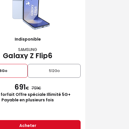
Indisponible
SAMSUNG
Galaxy Z Flip6
6Go
512Go
691
€
791
 forfait Offre spéciale Illimité 5G+
Payable en plusieurs fois
Acheter