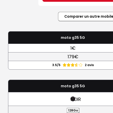
Comparer un autre mobil
moto g35 5G
1€
179€
3.5/5
2 avis
moto g35 5G
NOIR
128Go