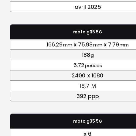
avril 2025
moto g35 5G
166.29
x 75.98
x 7.79
mm
mm
mm
188
g
6.72
pouces
2400
x 1080
16,7
M
392 ppp
moto g35 5G
x 6