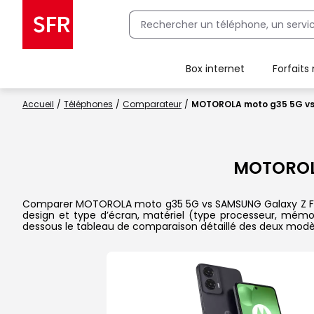
Box internet
Forfaits
Client Box SFR, ajouter une offre Maison Sécurisée
Accueil
Téléphones
Comparateur
MOTOROLA moto g35 5G vs
MOTOROL
Comparer MOTOROLA moto g35 5G vs SAMSUNG Galaxy Z Flip6 da
design et type d’écran, matériel (type processeur, mémoi
dessous le tableau de comparaison détaillé des deux modè