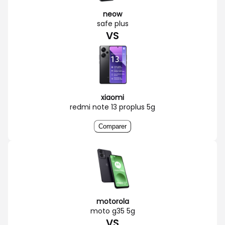
neow
safe plus
VS
xiaomi
redmi note 13 proplus 5g
Comparer
motorola
moto g35 5g
VS