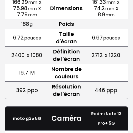
166.29
x
161.33
x
mm
mm
75.98
x
Dimensions
74.2
x
mm
mm
7.79
8.9
mm
mm
188
Poids
g
Taille
6.72
6.67
pouces
pouces
d'écran
Définition
2400
x 1080
2712
x 1220
de l'écran
Nombre de
16,7
M
couleurs
Résolution
392 ppp
446 ppp
de l'écran
Redmi Note 13
Caméra
moto g35 5G
Pro+ 5G