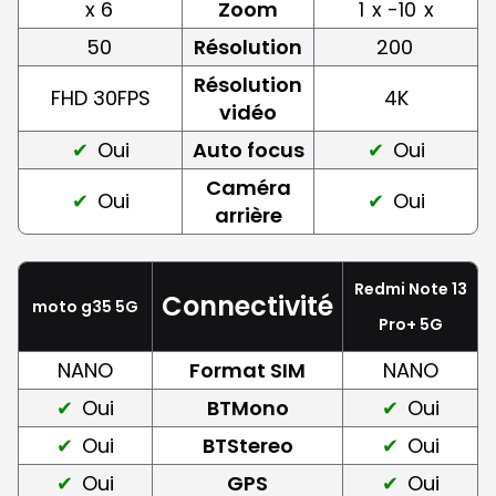
x 6
Zoom
1
x -10
x
50
Résolution
200
Résolution
FHD 30FPS
4K
vidéo
Oui
Auto focus
Oui
Caméra
Oui
Oui
arrière
Redmi Note 13
Connectivité
moto g35 5G
Pro+ 5G
NANO
Format SIM
NANO
Oui
BTMono
Oui
Oui
BTStereo
Oui
Oui
GPS
Oui