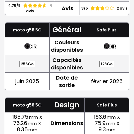
4.75/5
4
Avis
3/5
2 avis
avis
Général
moto g56 5G
Safe Plus
Couleurs
NOIR
NOIR
disponibles
Capacités
256Go
128Go
disponibles
Date de
juin 2025
février 2026
sortie
Design
moto g56 5G
Safe Plus
165.75
x
163.6
x
mm
mm
76.26
x
Dimensions
75.9
x
mm
mm
8.35
9.3
mm
mm