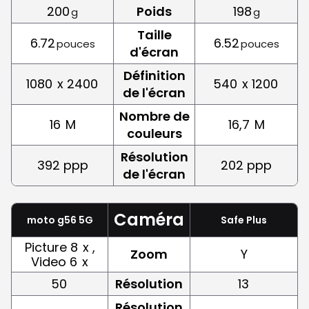
200
Poids
198
g
g
Taille
6.72
6.52
pouces
pouces
d'écran
Définition
1080
x 2400
540
x 1200
de l'écran
Nombre de
16
M
16,7
M
couleurs
Résolution
392 ppp
202 ppp
de l'écran
Caméra
moto g56 5G
Safe Plus
Picture 8
x ,
Zoom
Y
Video 6
x
50
Résolution
13
Résolution