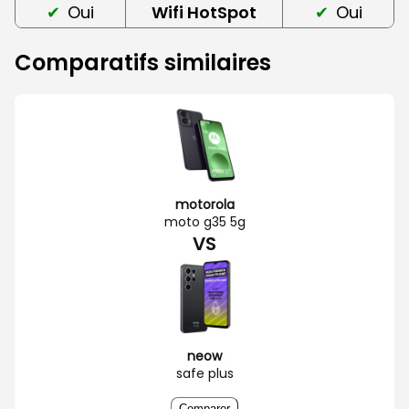
Oui
Wifi HotSpot
Oui
Comparatifs similaires
motorola
moto g35 5g
VS
neow
safe plus
Comparer