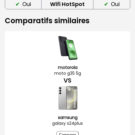
Oui
Wifi HotSpot
Oui
Comparatifs similaires
motorola
moto g35 5g
VS
samsung
galaxy s24plus
Comparer