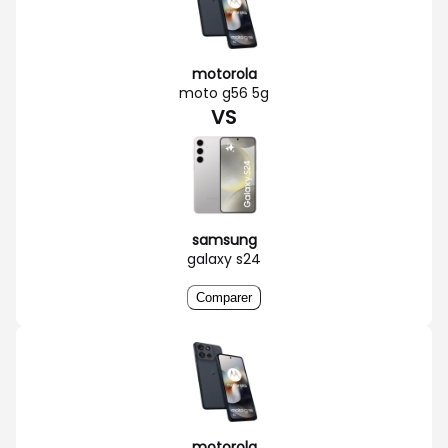
motorola
moto g56 5g
VS
samsung
galaxy s24
Comparer
motorola