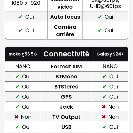
1080
x 1920
UHD@60fps
vidéo
Oui
Auto focus
Oui
Caméra
Oui
Oui
arrière
Connectivité
moto g56 5G
Galaxy S24+
NANO
Format SIM
NANO
Oui
BTMono
Oui
Oui
BTStereo
Oui
Oui
GPS
Oui
Oui
Jack
Non
Non
TV Output
Non
Oui
USB
Oui