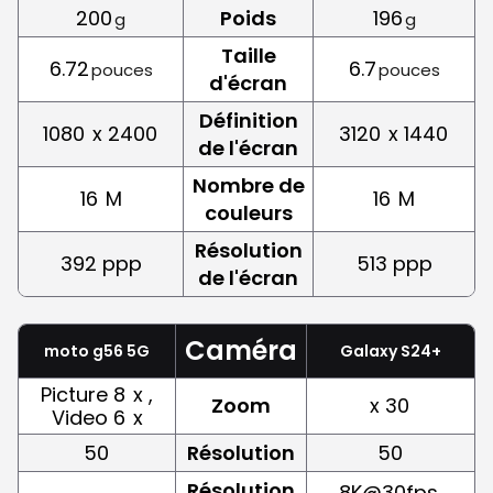
200
Poids
196
g
g
Taille
6.72
6.7
pouces
pouces
d'écran
Définition
1080
x 2400
3120
x 1440
de l'écran
Nombre de
16
M
16
M
couleurs
Résolution
392 ppp
513 ppp
de l'écran
Caméra
moto g56 5G
Galaxy S24+
Picture 8
x ,
Zoom
x 30
Video 6
x
50
Résolution
50
Résolution
8K@30fps,