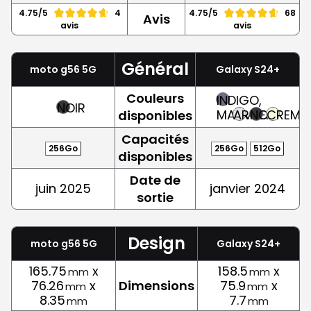
4.75/5
4
4.75/5
68
Avis
avis
avis
Général
moto g56 5G
Galaxy S24+
Couleurs
INDIGO,
NOIR
MAUVE
ARGENT
NOIR
CREME
disponibles
Capacités
256Go
256Go
512Go
disponibles
Date de
juin 2025
janvier 2024
sortie
Design
moto g56 5G
Galaxy S24+
165.75
x
158.5
x
mm
mm
76.26
x
Dimensions
75.9
x
mm
mm
8.35
7.7
mm
mm