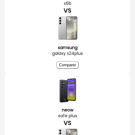
x6b
VS
samsung
galaxy s24plus
Comparer
neow
safe plus
VS