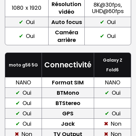
Résolution
8K@30fps,
1080
x 1920
UHD@60fps
vidéo
Oui
Auto focus
Oui
Caméra
Oui
Oui
arrière
Galaxy Z
Connectivité
moto g56 5G
Fold6
NANO
Format SIM
NANO
Oui
BTMono
Oui
Oui
BTStereo
Oui
GPS
Oui
Oui
Jack
Non
Non
TV Output
Non