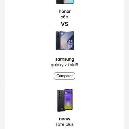
honor
x6b
VS
samsung
galaxy z fold6
Comparer
neow
safe plus