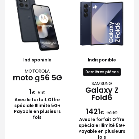
Indisponible
Indisponible
MOTOROLA
Dernières pièces
moto g56 5G
SAMSUNG
Galaxy Z
1
€
51
Fold6
Avec le forfait Offre
spéciale Illimité 5G+
1421
Payable en plusieurs
€
1521
fois
Avec le forfait Offre
spéciale Illimité 5G+
Payable en plusieurs
fois