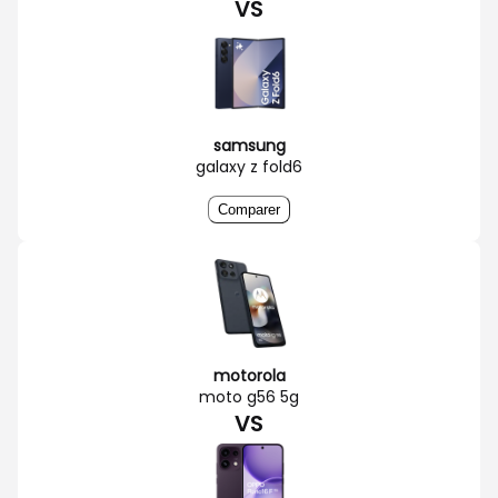
VS
samsung
galaxy z fold6
Comparer
motorola
moto g56 5g
VS