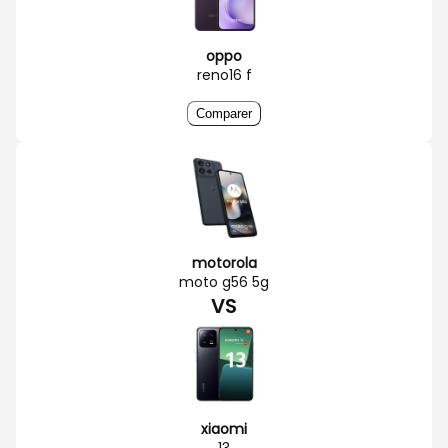
oppo
reno16 f
Comparer
motorola
moto g56 5g
VS
xiaomi
13