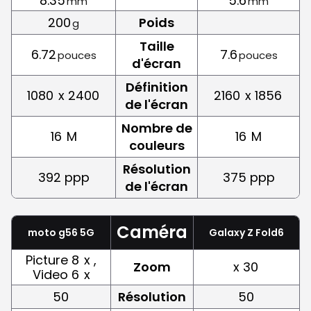
8.35
5.6
mm
mm
200
Poids
g
Taille
6.72
7.6
pouces
pouces
d'écran
Définition
1080
x 2400
2160
x 1856
de l'écran
Nombre de
16
M
16
M
couleurs
Résolution
392 ppp
375 ppp
de l'écran
Caméra
moto g56 5G
Galaxy Z Fold6
Picture 8
x ,
Zoom
x 30
Video 6
x
50
Résolution
50