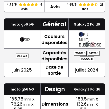
4.75/5
4
4.65/5
23
Avis
avis
avis
Général
moto g56 5G
Galaxy Z Fold6
BLEU
Couleurs
NOIR
NUIT,
disponibles
BLEU
GRIS
ROSE
Capacités
256Go
512Go
256Go
disponibles
1000Go
Date de
juin 2025
juillet 2024
sortie
Design
moto g56 5G
Galaxy Z Fold6
165.75
x
153.5
x
mm
mm
76.26
x
Dimensions
132.6
x
mm
mm