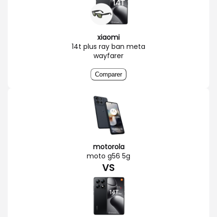
xiaomi
14t plus ray ban meta
wayfarer
Comparer
motorola
moto g56 5g
VS