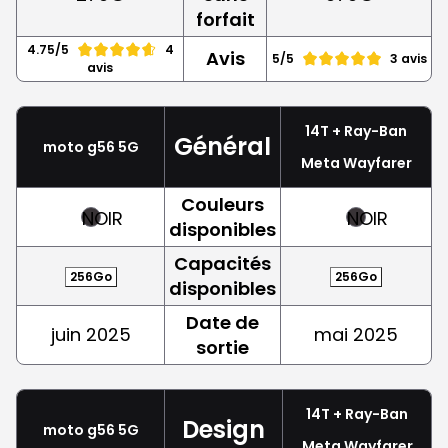
forfait
4.75/5
4
Avis
5/5
3 avis
avis
14T + Ray-Ban
Général
moto g56 5G
Meta Wayfarer
Couleurs
NOIR
NOIR
disponibles
Capacités
256Go
256Go
disponibles
Date de
juin 2025
mai 2025
sortie
14T + Ray-Ban
Design
moto g56 5G
Meta Wayfarer