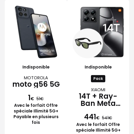
Indisponible
Indisponible
MOTOROLA
Pack
moto g56 5G
XIAOMI
14T + Ray-
1
€
51
Ban Meta
Avec le forfait Offre
Wayfarer
spéciale Illimité 5G+
441
Payable en plusieurs
€
541
fois
Avec le forfait Offre
spéciale Illimité 5G+