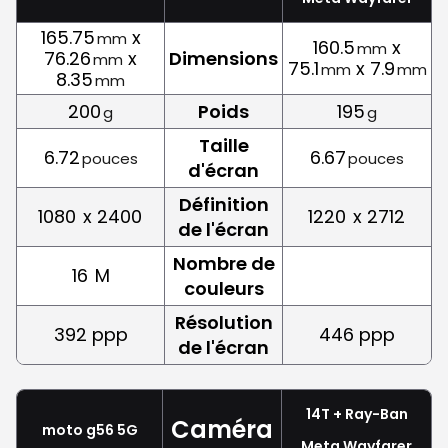
165.75
x
mm
160.5
x
mm
76.26
x
Dimensions
mm
75.1
x 7.9
mm
mm
8.35
mm
200
Poids
195
g
g
Taille
6.72
6.67
pouces
pouces
d'écran
Définition
1080
x 2400
1220
x 2712
de l'écran
Nombre de
16
M
couleurs
Résolution
392 ppp
446 ppp
de l'écran
14T + Ray-Ban
Caméra
moto g56 5G
Meta Wayfarer