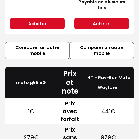
Payable en plusieurs
fois
Acheter
Acheter
Comparer un autre
Comparer un autre
mobile
mobile
Prix
14T + Ray-Ban Meta
et
moto g56 5G
Wayfarer
note
Prix
1€
avec
441€
forfait
Prix
279€
sans
979€