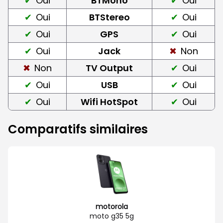
Oui
BTMono
Oui
Oui
BTStereo
Oui
Oui
GPS
Oui
Oui
Jack
Non
Non
TV Output
Oui
Oui
USB
Oui
Oui
Wifi HotSpot
Oui
Comparatifs similaires
motorola
moto g35 5g