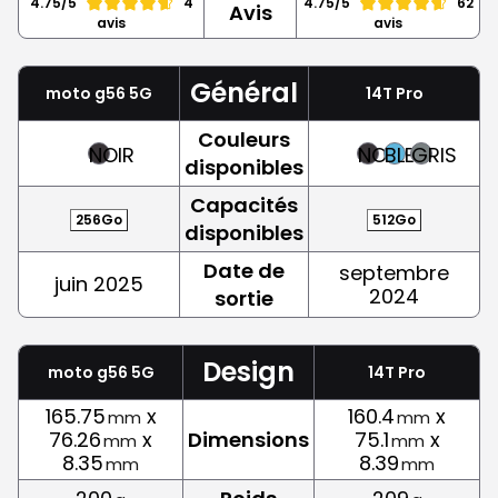
4.75/5
4
4.75/5
62
Avis
avis
avis
Général
moto g56 5G
14T Pro
Couleurs
NOIR
NOIR
BLEU
GRIS
disponibles
Capacités
256Go
512Go
disponibles
Date de
septembre
juin 2025
2024
sortie
Design
moto g56 5G
14T Pro
165.75
x
160.4
x
mm
mm
76.26
x
Dimensions
75.1
x
mm
mm
8.35
8.39
mm
mm