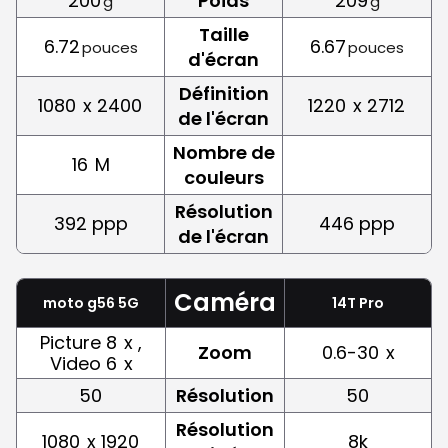
200
Poids
209
g
g
Taille
6.72
6.67
pouces
pouces
d'écran
Définition
1080
x 2400
1220
x 2712
de l'écran
Nombre de
16
M
couleurs
Résolution
392 ppp
446 ppp
de l'écran
Caméra
moto g56 5G
14T Pro
Picture 8
x ,
Zoom
0.6-30
x
Video 6
x
50
Résolution
50
Résolution
1080
x 1920
8k