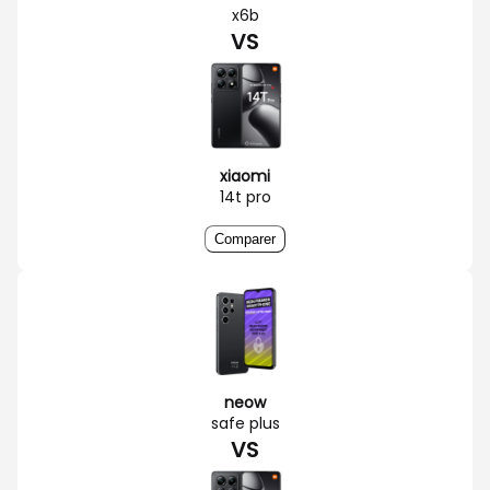
x6b
VS
xiaomi
14t pro
Comparer
neow
safe plus
VS