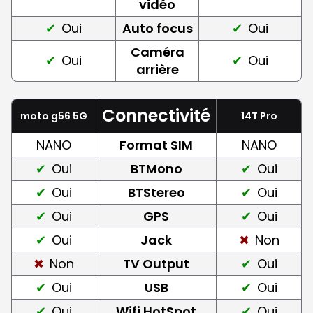
vidéo
Oui
Auto focus
Oui
Caméra
Oui
Oui
arrière
Connectivité
moto g56 5G
14T Pro
NANO
Format SIM
NANO
Oui
BTMono
Oui
Oui
BTStereo
Oui
Oui
GPS
Oui
Oui
Jack
Non
Non
TV Output
Oui
Oui
USB
Oui
Oui
Wifi HotSpot
Oui