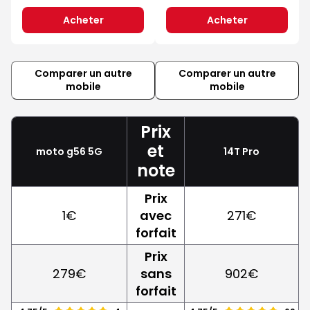
Acheter
Acheter
Comparer un autre
Comparer un autre
mobile
mobile
Prix
et
moto g56 5G
14T Pro
note
Prix
1€
avec
271€
forfait
Prix
279€
sans
902€
forfait