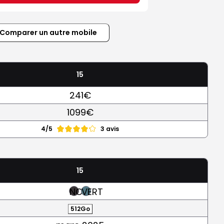
Comparer un autre mobile
15
241€
1099€
4/5
3 avis
15
NOIR
VERT
512Go