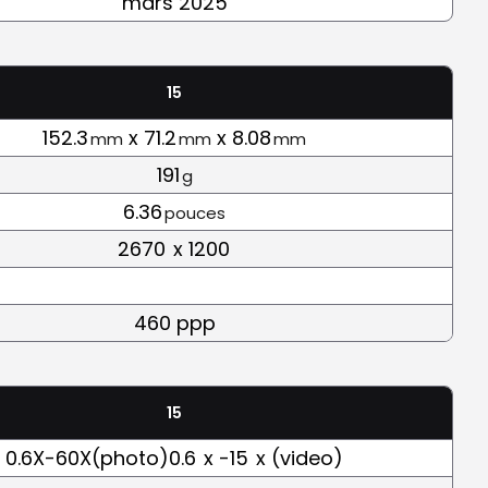
mars 2025
15
152.3
x 71.2
x 8.08
mm
mm
mm
191
g
6.36
pouces
2670
x 1200
460 ppp
15
0.6X-60X(photo)0.6
x -15
x (video)