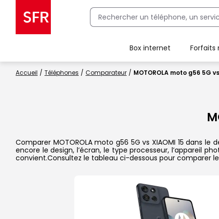
Box internet
Forfaits
Client Box SFR, ajouter une offre Maison Sécurisée
Accueil
Téléphones
Comparateur
MOTOROLA moto g56 5G vs
M
Comparer MOTOROLA moto g56 5G vs XIAOMI 15 dans le détail
encore le design, l’écran, le type processeur, l’appareil p
convient.Consultez le tableau ci-dessous pour comparer les