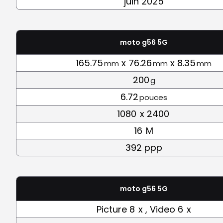
juin 2025
moto g56 5G
165.75
x 76.26
x 8.35
mm
mm
mm
200
g
6.72
pouces
1080
x 2400
16
M
392 ppp
moto g56 5G
Picture 8
x , Video 6
x