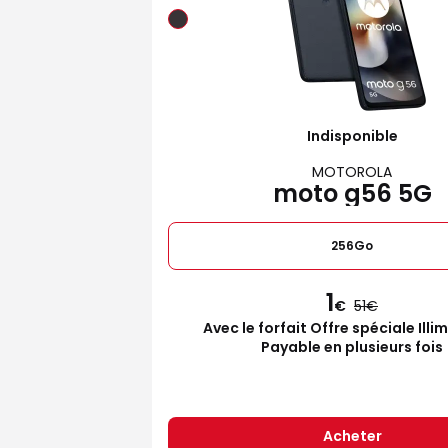
Indisponible
MOTOROLA
moto g56 5G
256Go
1
€
51
Avec le forfait Offre spéciale Illi
Payable en plusieurs fois
Acheter