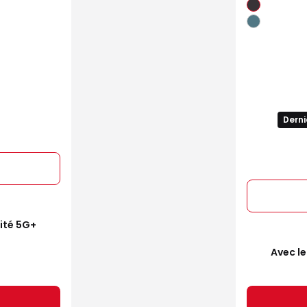
Derni
mité 5G+
Avec le