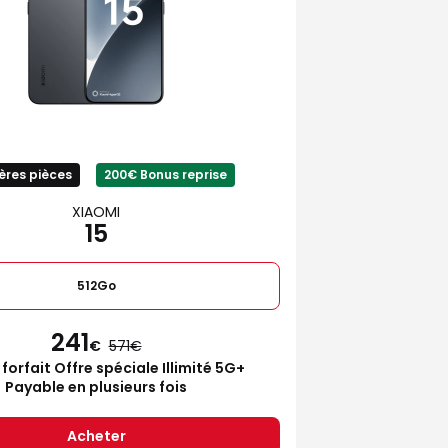
ères pièces
200€ Bonus reprise
XIAOMI
15
512Go
241
€
571
 forfait Offre spéciale Illimité 5G+
Payable en plusieurs fois
Acheter