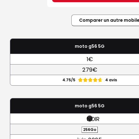
Comparer un autre mobil
moto g56 5G
1€
279€
4.75/5
4 avis
moto g56 5G
NOIR
256Go