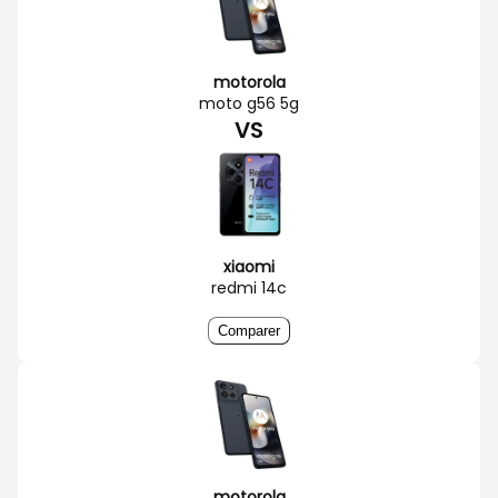
motorola
moto g56 5g
VS
xiaomi
redmi 14c
Comparer
motorola