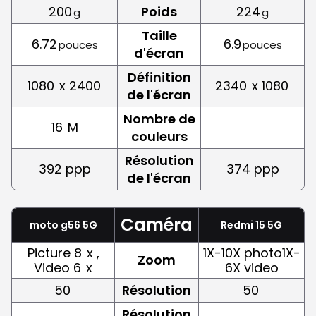
200
Poids
224
g
g
Taille
6.72
6.9
pouces
pouces
d'écran
Définition
1080
x 2400
2340
x 1080
de l'écran
Nombre de
16
M
couleurs
Résolution
392 ppp
374 ppp
de l'écran
Caméra
moto g56 5G
Redmi 15 5G
Picture 8
x ,
1X-10X photo1X-
Zoom
Video 6
x
6X video
50
Résolution
50
Résolution