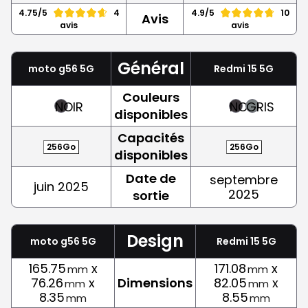
4.75/5
4
4.9/5
10
Avis
avis
avis
Général
moto g56 5G
Redmi 15 5G
Couleurs
NOIR
NOIR
GRIS
disponibles
Capacités
256Go
256Go
disponibles
Date de
septembre
juin 2025
2025
sortie
Design
moto g56 5G
Redmi 15 5G
165.75
x
171.08
x
mm
mm
76.26
x
Dimensions
82.05
x
mm
mm
8.35
8.55
mm
mm