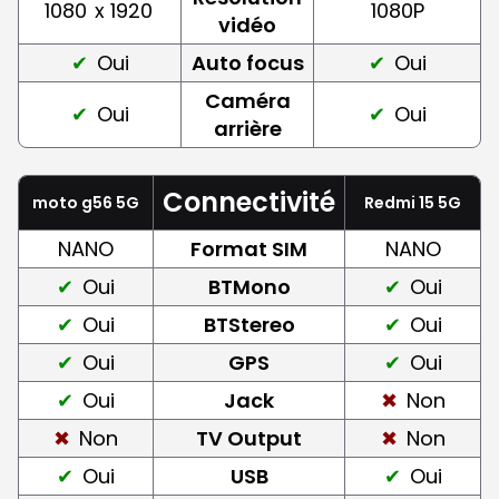
1080
x 1920
1080P
vidéo
Oui
Auto focus
Oui
Caméra
Oui
Oui
arrière
Connectivité
moto g56 5G
Redmi 15 5G
NANO
Format SIM
NANO
Oui
BTMono
Oui
Oui
BTStereo
Oui
Oui
GPS
Oui
Oui
Jack
Non
Non
TV Output
Non
Oui
USB
Oui