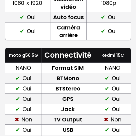
1080
x 1920
1080p
vidéo
Oui
Auto focus
Oui
Caméra
Oui
Oui
arrière
Connectivité
moto g56 5G
Redmi 15C
NANO
Format SIM
NANO
Oui
BTMono
Oui
Oui
BTStereo
Oui
Oui
GPS
Oui
Oui
Jack
Oui
Non
TV Output
Non
Oui
USB
Oui