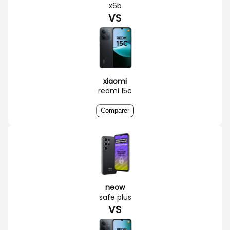
x6b
VS
xiaomi
redmi 15c
Comparer
neow
safe plus
VS