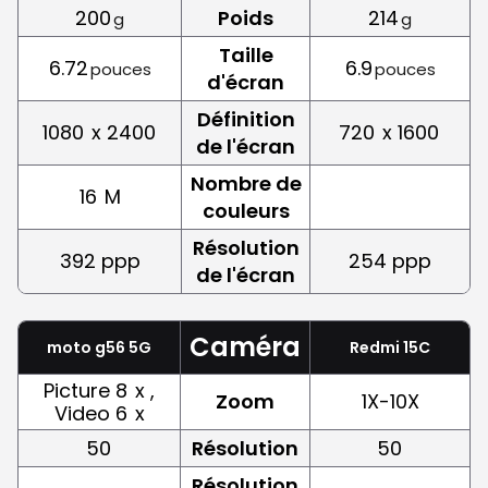
200
Poids
214
g
g
Taille
6.72
6.9
pouces
pouces
d'écran
Définition
1080
x 2400
720
x 1600
de l'écran
Nombre de
16
M
couleurs
Résolution
392 ppp
254 ppp
de l'écran
Caméra
moto g56 5G
Redmi 15C
Picture 8
x ,
Zoom
1X-10X
Video 6
x
50
Résolution
50
Résolution