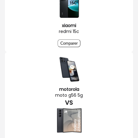
xiaomi
redmi 15c
Comparer
motorola
moto g56 5g
VS