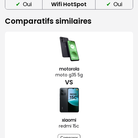
Oui
Wifi HotSpot
Oui
Comparatifs similaires
motorola
moto g35 5g
VS
xiaomi
redmi 15c
Comparer