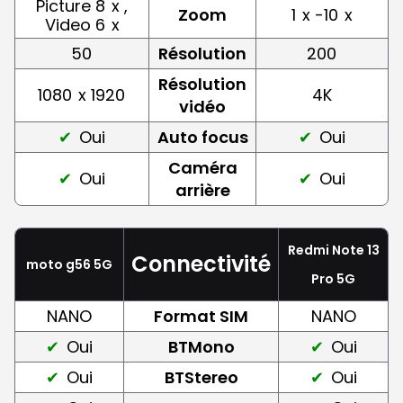
Picture 8
x ,
Zoom
1
x -10
x
Video 6
x
50
Résolution
200
Résolution
1080
x 1920
4K
vidéo
Oui
Auto focus
Oui
Caméra
Oui
Oui
arrière
Redmi Note 13
Connectivité
moto g56 5G
Pro 5G
NANO
Format SIM
NANO
Oui
BTMono
Oui
Oui
BTStereo
Oui