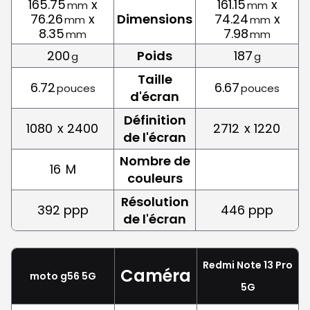
165.75
x
161.15
x
mm
mm
76.26
x
Dimensions
74.24
x
mm
mm
8.35
7.98
mm
mm
200
Poids
187
g
g
Taille
6.72
6.67
pouces
pouces
d'écran
Définition
1080
x 2400
2712
x 1220
de l'écran
Nombre de
16
M
couleurs
Résolution
392 ppp
446 ppp
de l'écran
Redmi Note 13 Pro
Caméra
moto g56 5G
5G