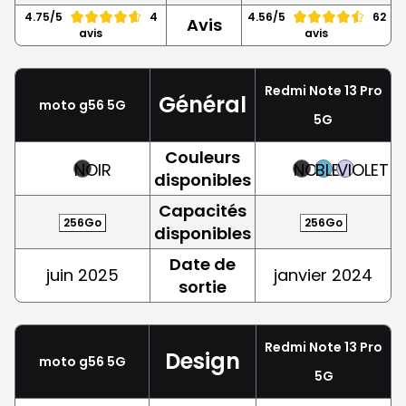
4.75/5
4
4.56/5
62
Avis
avis
avis
Redmi Note 13 Pro
Général
moto g56 5G
5G
Couleurs
NOIR
NOIR
BLEU
VIOLET
disponibles
Capacités
256Go
256Go
disponibles
Date de
juin 2025
janvier 2024
sortie
Redmi Note 13 Pro
Design
moto g56 5G
5G