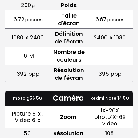
200
Poids
g
Taille
6.72
6.67
pouces
pouces
d'écran
Définition
1080
x 2400
2400
x 1080
de l'écran
Nombre de
16
M
couleurs
Résolution
392 ppp
395 ppp
de l'écran
Caméra
moto g56 5G
Redmi Note 14 5G
1X-20X
Picture 8
x ,
Zoom
photo1X-6X
Video 6
x
video
50
Résolution
108