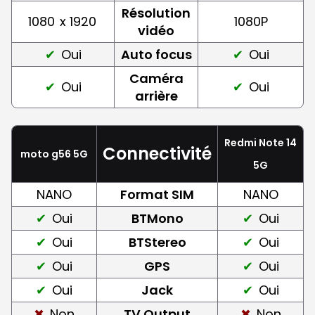
Résolution
1080
x 1920
1080P
vidéo
Oui
Auto focus
Oui
Caméra
Oui
Oui
arrière
Redmi Note 14
Connectivité
moto g56 5G
5G
NANO
Format SIM
NANO
Oui
BTMono
Oui
Oui
BTStereo
Oui
Oui
GPS
Oui
Oui
Jack
Oui
Non
TV Output
Non