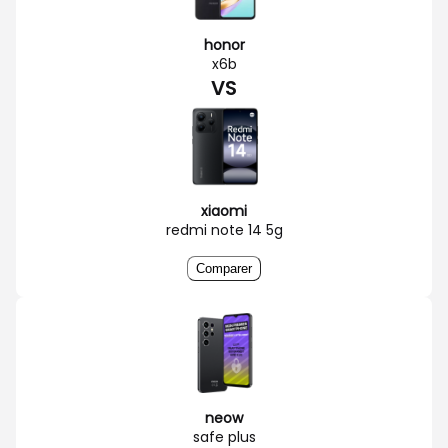
honor
x6b
VS
xiaomi
redmi note 14 5g
Comparer
neow
safe plus