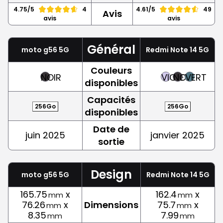
4.75/5
4
4.61/5
49
Avis
avis
avis
Général
moto g56 5G
Redmi Note 14 5G
Couleurs
NOIR
VIOLET
NOIR
VERT
disponibles
Capacités
256Go
256Go
disponibles
Date de
juin 2025
janvier 2025
sortie
Design
moto g56 5G
Redmi Note 14 5G
165.75
x
162.4
x
mm
mm
76.26
x
Dimensions
75.7
x
mm
mm
8.35
7.99
mm
mm