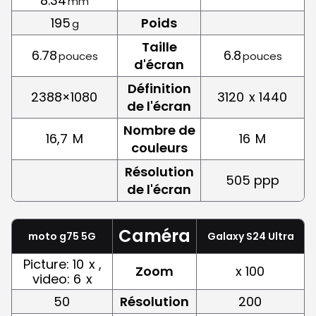
8.34
mm
195
Poids
g
Taille
6.78
6.8
pouces
pouces
d'écran
Définition
2388×1080
3120
x 1440
de l'écran
Nombre de
16,7
M
16
M
couleurs
Résolution
505 ppp
de l'écran
Caméra
moto g75 5G
Galaxy S24 Ultra
Picture: 10
x ,
Zoom
x 100
video: 6
x
50
Résolution
200