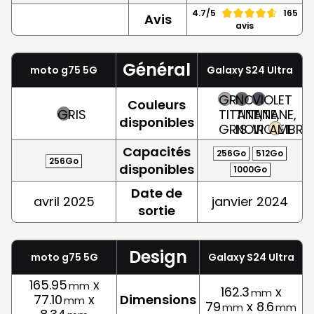
4.7/5
165
Avis
avis
Général
moto g75 5G
Galaxy S24 Ultra
GRIS
NOIR
VIOLET
Couleurs
GRIS
TITANE,
TITANE,
TITANE,
disponibles
GRIS
NOIR
VIOLET
AMBRE
Capacités
256Go
512Go
256Go
disponibles
1000Go
Date de
avril 2025
janvier 2024
sortie
Design
moto g75 5G
Galaxy S24 Ultra
165.95
x
mm
162.3
x
mm
77.10
x
Dimensions
mm
79
x 8.6
mm
mm