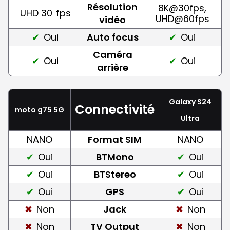
Résolution
8K@30fps,
UHD 30
fps
UHD@60fps
vidéo
Oui
Auto focus
Oui
Caméra
Oui
Oui
arrière
Galaxy S24
Connectivité
moto g75 5G
Ultra
NANO
Format SIM
NANO
Oui
BTMono
Oui
Oui
BTStereo
Oui
Oui
GPS
Oui
Non
Jack
Non
Non
TV Output
Non