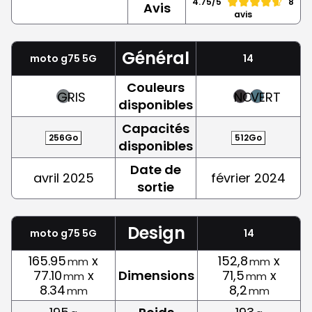
4.75/5
8
Avis
avis
Général
moto g75 5G
14
Couleurs
GRIS
NOIR
VERT
disponibles
Capacités
256Go
512Go
disponibles
Date de
avril 2025
février 2024
sortie
Design
moto g75 5G
14
165.95
x
152,8
x
mm
mm
77.10
x
Dimensions
71,5
x
mm
mm
8.34
8,2
mm
mm