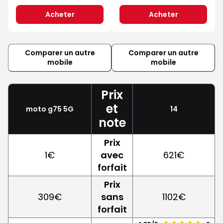
Acheter
Acheter
Comparer un autre
Comparer un autre
mobile
mobile
Prix
et
moto g75 5G
14
note
Prix
1€
avec
621€
forfait
Prix
309€
sans
1102€
forfait