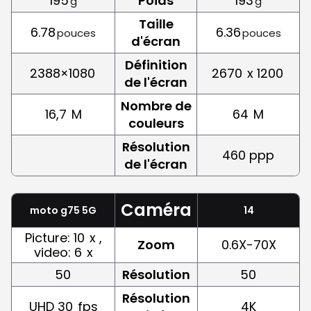
195
Poids
193
g
g
Taille
6.78
6.36
pouces
pouces
d'écran
Définition
2388×1080
2670
x 1200
de l'écran
Nombre de
16,7
M
64
M
couleurs
Résolution
460 ppp
de l'écran
Caméra
moto g75 5G
14
Picture: 10
x ,
Zoom
0.6X-70X
video: 6
x
50
Résolution
50
Résolution
UHD 30
fps
4K