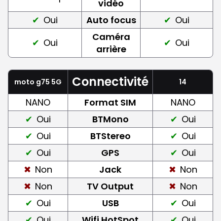
vidéo
Oui
Auto focus
Oui
Caméra
Oui
Oui
arrière
Connectivité
moto g75 5G
14
NANO
Format SIM
NANO
Oui
BTMono
Oui
Oui
BTStereo
Oui
Oui
GPS
Oui
Non
Jack
Non
Non
TV Output
Non
Oui
USB
Oui
Oui
Wifi HotSpot
Oui