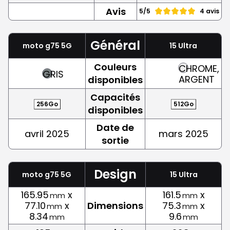
Avis
5/5
4 avis
Général
moto g75 5G
15 Ultra
Couleurs
CHROME,
GRIS
ARGENT
disponibles
Capacités
256Go
512Go
disponibles
Date de
avril 2025
mars 2025
sortie
Design
moto g75 5G
15 Ultra
165.95
x
161.5
x
mm
mm
77.10
x
Dimensions
75.3
x
mm
mm
8.34
9.6
mm
mm