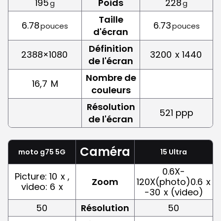
195
Poids
228
g
g
Taille
6.78
6.73
pouces
pouces
d'écran
Définition
2388×1080
3200
x 1440
de l'écran
Nombre de
16,7
M
couleurs
Résolution
521 ppp
de l'écran
Caméra
moto g75 5G
15 Ultra
0.6X-
Picture: 10
x ,
Zoom
120X(photo)0.6
x
video: 6
x
-30
x (video)
50
Résolution
50