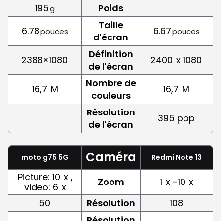
195
Poids
g
Taille
6.78
6.67
pouces
pouces
d'écran
Définition
2388×1080
2400
x 1080
de l'écran
Nombre de
16,7
M
16,7
M
couleurs
Résolution
395 ppp
de l'écran
Caméra
moto g75 5G
Redmi Note 13
Picture: 10
x ,
Zoom
1
x -10
x
video: 6
x
50
Résolution
108
Résolution