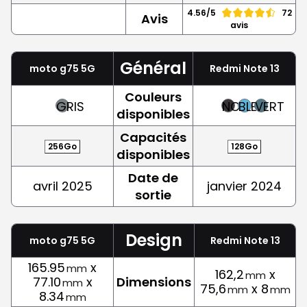
4.56/5
72
Avis
avis
Général
moto g75 5G
Redmi Note 13
Couleurs
GRIS
NOIR
BLEU
VERT
disponibles
Capacités
256Go
128Go
disponibles
Date de
avril 2025
janvier 2024
sortie
Design
moto g75 5G
Redmi Note 13
165.95
x
mm
162,2
x
mm
77.10
x
Dimensions
mm
75,6
x 8
mm
mm
8.34
mm