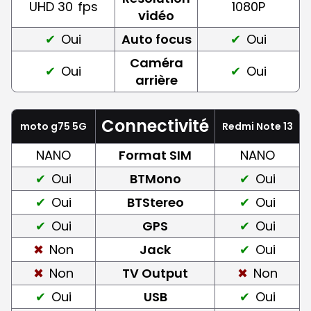
UHD 30
fps
1080P
vidéo
Oui
Auto focus
Oui
Caméra
Oui
Oui
arrière
Connectivité
moto g75 5G
Redmi Note 13
NANO
Format SIM
NANO
Oui
BTMono
Oui
Oui
BTStereo
Oui
Oui
GPS
Oui
Non
Jack
Oui
Non
TV Output
Non
Oui
USB
Oui