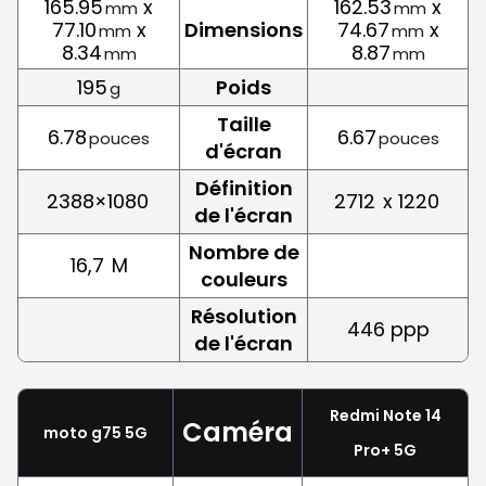
165.95
x
162.53
x
mm
mm
77.10
x
Dimensions
74.67
x
mm
mm
8.34
8.87
mm
mm
195
Poids
g
Taille
6.78
6.67
pouces
pouces
d'écran
Définition
2388×1080
2712
x 1220
de l'écran
Nombre de
16,7
M
couleurs
Résolution
446 ppp
de l'écran
Redmi Note 14
Caméra
moto g75 5G
Pro+ 5G