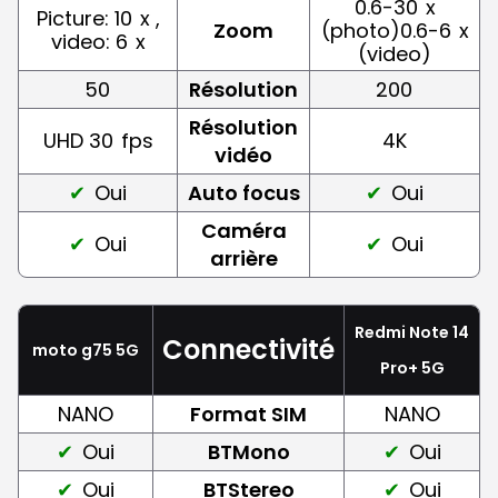
0.6-30
x
Picture: 10
x ,
Zoom
(photo)0.6-6
x
video: 6
x
(video)
50
Résolution
200
Résolution
UHD 30
fps
4K
vidéo
Oui
Auto focus
Oui
Caméra
Oui
Oui
arrière
Redmi Note 14
Connectivité
moto g75 5G
Pro+ 5G
NANO
Format SIM
NANO
Oui
BTMono
Oui
Oui
BTStereo
Oui