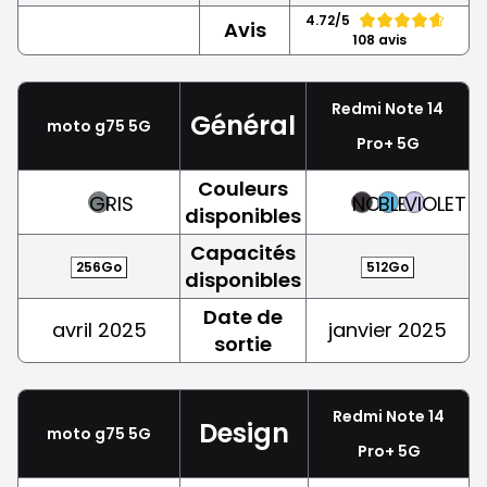
4.72/5
Avis
108 avis
Redmi Note 14
Général
moto g75 5G
Pro+ 5G
Couleurs
GRIS
NOIR
BLEU
VIOLET
disponibles
Capacités
256Go
512Go
disponibles
Date de
avril 2025
janvier 2025
sortie
Redmi Note 14
Design
moto g75 5G
Pro+ 5G