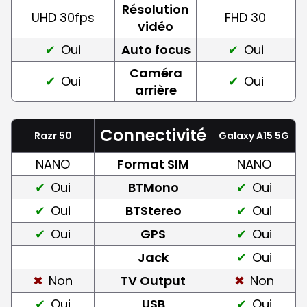
Résolution
UHD 30fps
FHD 30
vidéo
Oui
Auto focus
Oui
Caméra
Oui
Oui
arrière
Connectivité
Razr 50
Galaxy A15 5G
NANO
Format SIM
NANO
Oui
BTMono
Oui
Oui
BTStereo
Oui
Oui
GPS
Oui
Jack
Oui
Non
TV Output
Non
Oui
USB
Oui