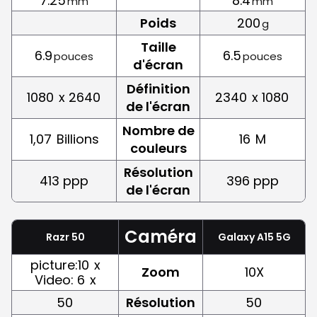
7.25
8.4
mm
mm
Poids
200
g
Taille
6.9
6.5
pouces
pouces
d'écran
Définition
1080
x 2640
2340
x 1080
de l'écran
Nombre de
1,07
Billions
16
M
couleurs
Résolution
413 ppp
396 ppp
de l'écran
Caméra
Razr 50
Galaxy A15 5G
picture:10
x
Zoom
10X
Video: 6
x
50
Résolution
50