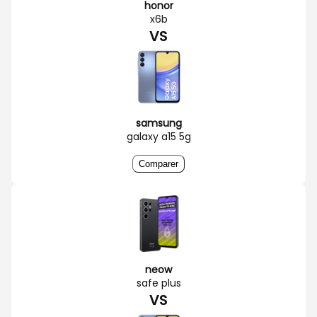
honor
x6b
VS
samsung
galaxy a15 5g
Comparer
neow
safe plus
VS