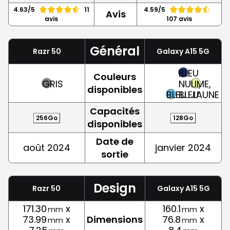
4.63/5
11
4.59/5
Avis
avis
107 avis
Général
Razr 50
Galaxy A15 5G
BLEU
Couleurs
GRIS
NUIT,
LIME,
disponibles
BLEU
BLEU
JAUNE
Capacités
256Go
128Go
disponibles
Date de
août 2024
janvier 2024
sortie
Design
Razr 50
Galaxy A15 5G
171.30
x
160.1
x
mm
mm
73.99
x
Dimensions
76.8
x
mm
mm