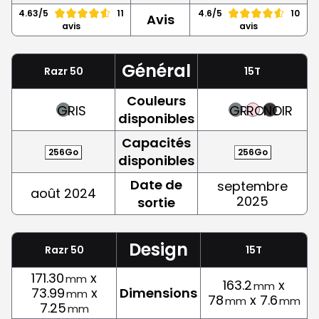
4.63/5
11
4.6/5
10
Avis
avis
avis
Général
Razr 50
15T
Couleurs
GRIS
GRIS
ROSE
NOIR
disponibles
Capacités
256Go
256Go
disponibles
Date de
septembre
août 2024
2025
sortie
Design
Razr 50
15T
171.30
x
mm
163.2
x
mm
73.99
x
Dimensions
mm
78
x 7.6
mm
mm
7.25
mm