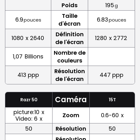
Poids
195
g
Taille
6.9
6.83
pouces
pouces
d'écran
Définition
1080
x 2640
1280
x 2772
de l'écran
Nombre de
1,07
Billions
couleurs
Résolution
413 ppp
447 ppp
de l'écran
Caméra
Razr 50
15T
picture:10
x
Zoom
0.6-60
x
Video: 6
x
50
Résolution
50
Résolution