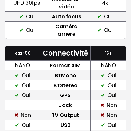
UHD 30fps
4k
vidéo
Oui
Auto focus
Oui
Caméra
Oui
Oui
arrière
Connectivité
Razr 50
15T
NANO
Format SIM
NANO
Oui
BTMono
Oui
Oui
BTStereo
Oui
Oui
GPS
Oui
Jack
Non
Non
TV Output
Non
Oui
USB
Oui