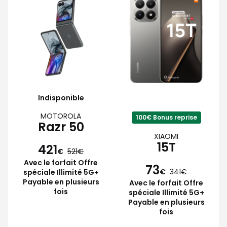
Indisponible
MOTOROLA
100€ Bonus reprise
Razr 50
XIAOMI
15T
421
€
521
Avec le forfait Offre
73
€
341
spéciale Illimité 5G+
Payable en plusieurs
Avec le forfait Offre
fois
spéciale Illimité 5G+
Payable en plusieurs
fois