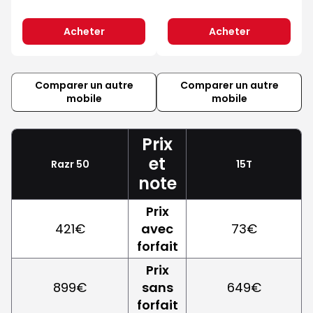
Acheter
Acheter
Comparer un autre
Comparer un autre
mobile
mobile
Prix
et
Razr 50
15T
note
Prix
421€
avec
73€
forfait
Prix
899€
sans
649€
forfait