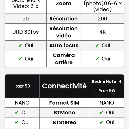
picture:10
x
Zoom
(photo)0.6-6
x
Video: 6
x
(video)
50
Résolution
200
Résolution
UHD 30fps
4K
vidéo
Oui
Auto focus
Oui
Caméra
Oui
Oui
arrière
Redmi Note 14
Connectivité
Razr 50
Pro+ 5G
NANO
Format SIM
NANO
Oui
BTMono
Oui
Oui
BTStereo
Oui