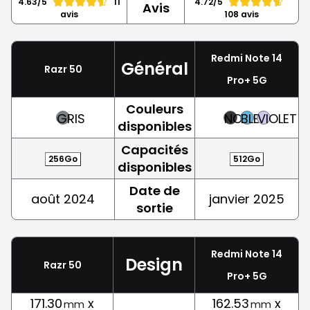
4.63/5
11
4.72/5
Avis
avis
108 avis
Redmi Note 14
Général
Razr 50
Pro+ 5G
Couleurs
GRIS
NOIR
BLEU
VIOLET
disponibles
Capacités
256Go
512Go
disponibles
Date de
août 2024
janvier 2025
sortie
Redmi Note 14
Design
Razr 50
Pro+ 5G
171.30
x
162.53
x
mm
mm