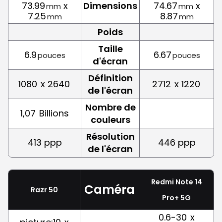
73.99
x
Dimensions
74.67
x
mm
mm
7.25
8.87
mm
mm
Poids
Taille
6.9
6.67
pouces
pouces
d'écran
Définition
1080
x 2640
2712
x 1220
de l'écran
Nombre de
1,07
Billions
couleurs
Résolution
413 ppp
446 ppp
de l'écran
Redmi Note 14
Caméra
Razr 50
Pro+ 5G
0.6-30
x