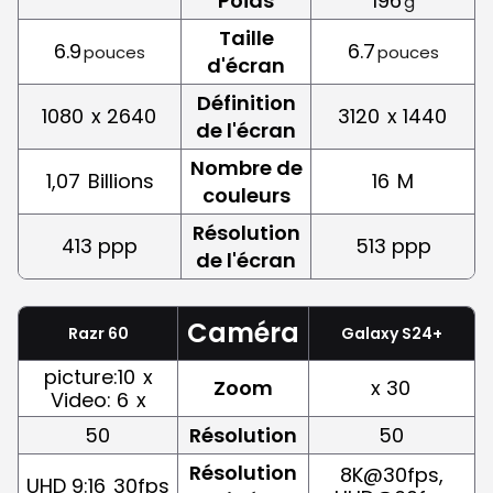
Poids
196
g
Taille
6.9
6.7
pouces
pouces
d'écran
Définition
1080
x 2640
3120
x 1440
de l'écran
Nombre de
1,07
Billions
16
M
couleurs
Résolution
413 ppp
513 ppp
de l'écran
Caméra
Razr 60
Galaxy S24+
picture:10
x
Zoom
x 30
Video: 6
x
50
Résolution
50
Résolution
8K@30fps,
UHD 9:16
30fps