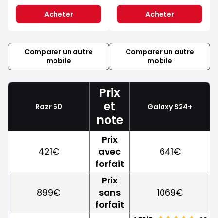
Acheter
Acheter
Comparer un autre
Comparer un autre
mobile
mobile
Prix
et
Razr 60
Galaxy S24+
note
Prix
421€
avec
641€
forfait
Prix
899€
sans
1069€
forfait