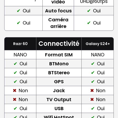
UHD@60fps
vidéo
Oui
Auto focus
Oui
Caméra
Oui
Oui
arrière
Connectivité
Razr 60
Galaxy S24+
NANO
Format SIM
NANO
Oui
BTMono
Oui
Oui
BTStereo
Oui
Oui
GPS
Oui
Non
Jack
Non
Non
TV Output
Non
Oui
USB
Oui
Oui
Wifi HotSpot
Oui