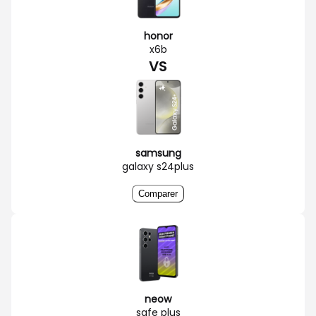
honor
x6b
VS
samsung
galaxy s24plus
Comparer
neow
safe plus