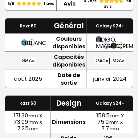
4.75/5
68
Avis
5/5
1 avis
avis
Général
Razr 60
Galaxy S24+
Couleurs
INDIGO,
BLEU
BLANC
MAUVE
ARGENT
NOIR
CREME
disponibles
Capacités
256Go
256Go
512Go
disponibles
Date de
août 2025
janvier 2024
sortie
Design
Razr 60
Galaxy S24+
171.30
x
158.5
x
mm
mm
73.99
x
Dimensions
75.9
x
mm
mm
7.25
7.7
mm
mm